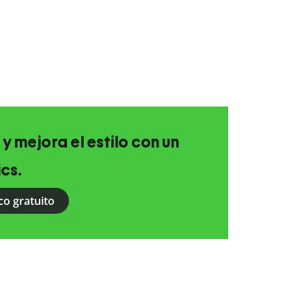
 y mejora el estilo con un
ics.
co gratuito