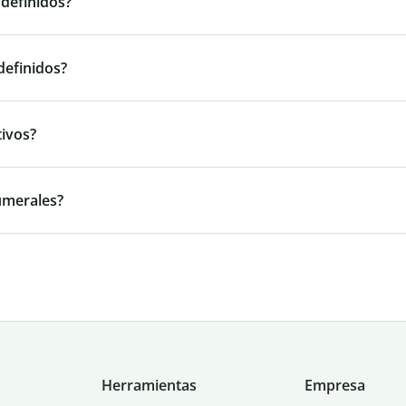
definidos?
definidos?
tivos?
umerales?
Herramientas
Empresa