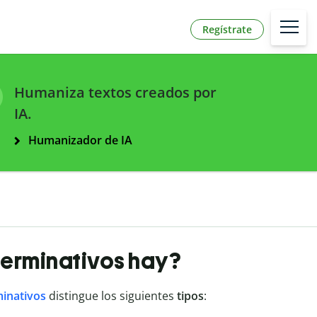
Regístrate
Humaniza textos creados por
IA.
Humanizador de IA
terminativos hay?
minativos
distingue los siguientes
tipos
: