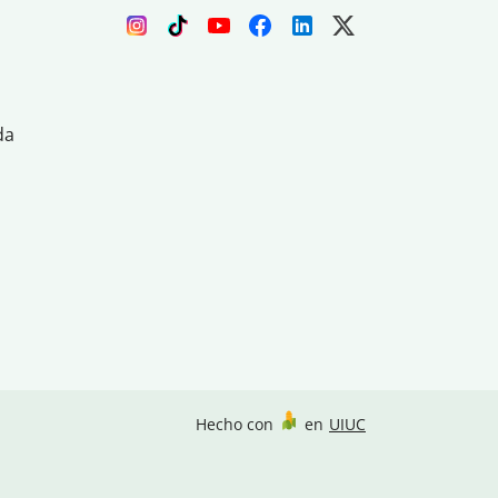
da
Hecho con
en
UIUC