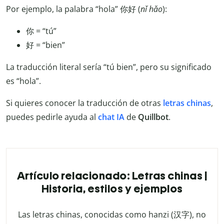
Por ejemplo, la palabra “hola” 你好 (
nǐ hǎo
):
你 = “tú”
好 = “bien”
La traducción literal sería “tú bien”, pero su significado
es “hola”.
Si quieres conocer la traducción de otras
letras chinas
,
puedes pedirle ayuda al
chat IA
de
Quillbot
.
Artículo relacionado: Letras chinas |
Historia, estilos y ejemplos
Las letras chinas, conocidas como hanzi (汉字), no