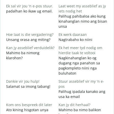
M
Ek sal vir jou 'n e-pos stuur.
Laat weet my asseblief as jy
g
padalhan ko ikaw ug email.
iets nodig het
J
Palihug pahibaloa ako kung
G
kinahanglan nimo ang bisan
unsa
J
O
Hoe laat is die vergadering?
Ek werk daaraan
Unsang orasa ang miting?
Nagtrabaho ko niini
T
Kan jy asseblief verduidelik?
Ek het meer tyd nodig om
Mahimo ba nimong
hierdie taak te voltooi
klarohon?
Nagkinahanglan ko og
W
dugang nga panahon sa
A
pagkompleto niini nga
h
buluhaton
Dankie vir jou hulp!
Stuur asseblief vir my 'n e-
Salamat sa imong tabang!
pos
Palihug ipadala kanako ang
usa ka email
Kom ons bespreek dit later
Kan jy dit herhaal?
Ato kining hisgotan unya
Mahimo ba nimo balikon