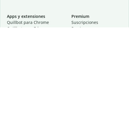
Apps y extensiones
Premium
Quillbot para Chrome
Suscripciones
Quillbot para Edge
Precios
Quillbot para Safari
Para equipos
Quillbot para Android
Afiliación
Quillbot para iOS
Solicita una demostración
Quillbot para Windows
Quillbot para macOS
Quillbot para Word
Herramientas
Empresa
Recursos de escritura
Acerca de
Corrección lingüística
Privacidad
Citas y originalidad
Empleos
Herramientas de IA
Centro de ayuda
Herramientas PDF
Contáctanos
Herramientas para
Recursos
imágenes
Otras herramientas
Herramientas de conversión