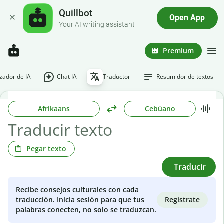
Quillbot
Open App
Your AI writing assistant
Premium
ador de IA
Chat IA
Traductor
Resumidor de textos
Afrikaans
Cebúano
Pegar texto
Traducir
Recibe consejos culturales con cada
Regístrate
traducción. Inicia sesión para que tus
palabras conecten, no solo se traduzcan.