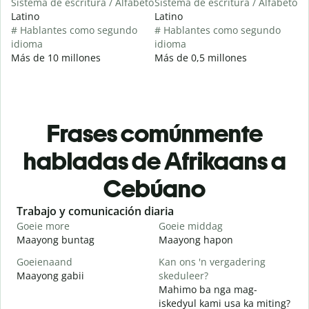
Sistema de escritura / Alfabeto
Sistema de escritura / Alfabeto
Latino
Latino
# Hablantes como segundo
# Hablantes como segundo
idioma
idioma
Más de 10 millones
Más de 0,5 millones
Frases comúnmente
habladas de Afrikaans a
Cebúano
Slide 1 of 6
Trabajo y comunicación diaria
S
Goeie more
Goeie middag
H
Maayong buntag
Maayong hapon
H
Goeienaand
Kan ons 'n vergadering
M
Maayong gabii
skeduleer?
A
Mahimo ba nga mag-
G
iskedyul kami usa ka miting?