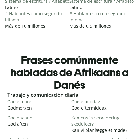
Sistema de escritura / Alfabeto
Sistema de escritura / Alfabeto
Latino
Latino
# Hablantes como segundo
# Hablantes como segundo
idioma
idioma
Más de 10 millones
Más de 0,5 millones
Frases comúnmente
habladas de Afrikaans a
Danés
Slide 1 of 6
Trabajo y comunicación diaria
S
Goeie more
Goeie middag
H
Godmorgen
God eftermiddag
H
Goeienaand
Kan ons 'n vergadering
M
God aften
skeduleer?
M
Kan vi planlægge et møde?
G