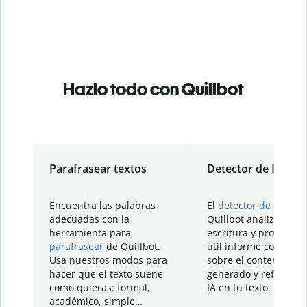
Hazlo todo con Quillbot
Parafrasear textos
Detector de IA
Encuentra las palabras
El
detector de IA
de
adecuadas con la
Quillbot analiza tu
herramienta para
escritura y proporcio
parafrasear
de Quillbot.
útil informe con detal
Usa nuestros modos para
sobre el contenido
hacer que el texto suene
generado y refinado p
como quieras: formal,
IA en tu texto.
académico, simple…