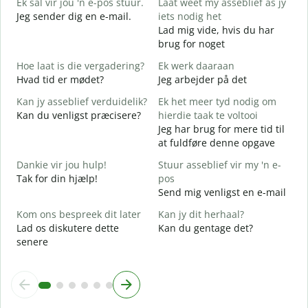
Ek sal vir jou 'n e-pos stuur.
Laat weet my asseblief as jy
G
Jeg sender dig en e-mail.
iets nodig het
J
Lad mig vide, hvis du har
D
brug for noget
J
Hoe laat is die vergadering?
Ek werk daaraan
J
Hvad tid er mødet?
Jeg arbejder på det
T
Kan jy asseblief verduidelik?
Ek het meer tyd nodig om
F
Kan du venligst præcisere?
hierdie taak te voltooi
Jeg har brug for mere tid til
W
at fuldføre denne opgave
H
Dankie vir jou hulp!
Stuur asseblief vir my 'n e-
Tak for din hjælp!
pos
Send mig venligst en e-mail
Kom ons bespreek dit later
Kan jy dit herhaal?
Lad os diskutere dette
Kan du gentage det?
senere