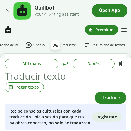
Quillbot
Open App
Your AI writing assistant
Premium
ador de IA
Chat IA
Traductor
Resumidor de textos
Afrikaans
Danés
Pegar texto
Traducir
Recibe consejos culturales con cada
Regístrate
traducción. Inicia sesión para que tus
palabras conecten, no solo se traduzcan.