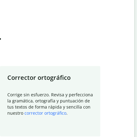
t
Corrector ortográfico
Resumid
Corrige sin esfuerzo. Revisa y perfecciona
Deja que el
la gramática, ortografía y puntuación de
Quillbot si
tus textos de forma rápida y sencilla con
investigació
nuestro
corrector ortográfico
.
electrónico
visión gener