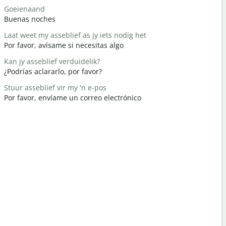
Goeienaand
Hallo / Hal
Buenas noches
Hola
Laat weet my asseblief as jy iets nodig het
Hoe gaan d
Por favor, avísame si necesitas algo
¿Cómo est
Kan jy asseblief verduidelik?
Jy is welk
¿Podrías aclararlo, por favor?
De nada
Stuur asseblief vir my 'n e-pos
Verskoon 
Por favor, envíame un correo electrónico
Perdona / 
Waar is di
¿Dónde est