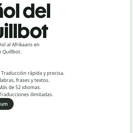
ol del
illbot
ol al Afrikaans en
 Quillbot.
:
Traducción rápida y precisa.
labras, frases y textos.
Más de
52
idiomas.
Traducciones ilimitadas.
mium