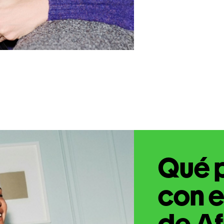
Qué 
con e
de Af