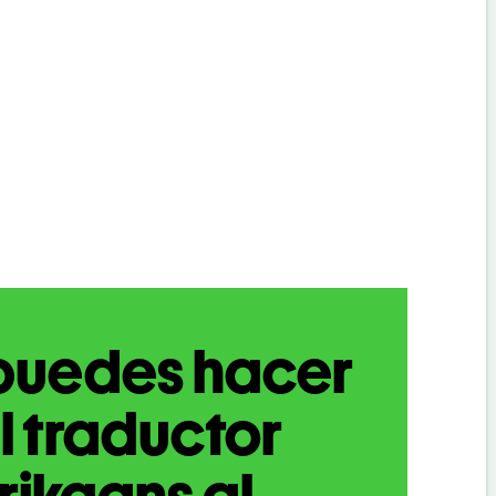
puedes hacer
l traductor
rikaans al