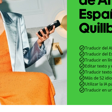
Espa
Quill
Traducir del A
Traducir del E
Traducir en lí
Editar texto y
Traducir texto
Más de 52 idi
Utilizar la IA 
Traducir en un