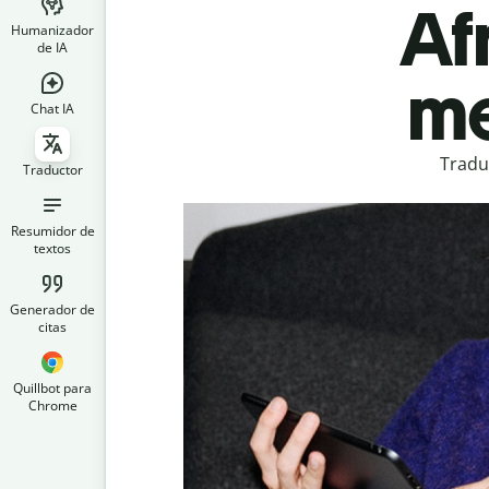
Af
Humanizador
de IA
me
Chat IA
Tradu
Traductor
Resumidor de
textos
Generador de
citas
Quillbot para
Chrome