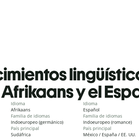
mientos lingüístic
Afrikaans y el Esp
Idioma
Idioma
Afrikaans
Español
Familia de idiomas
Familia de idiomas
Indoeuropeo (germánico)
Indoeuropeo (romance)
País principal
País principal
Sudáfrica
México / España / EE. UU.