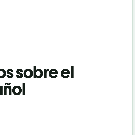
os sobre el
añol