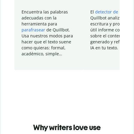
Encuentra las palabras
El
detector de IA
de
adecuadas con la
Quillbot analiza tu
herramienta para
escritura y proporcio
parafrasear
de Quillbot.
útil informe con detal
Usa nuestros modos para
sobre el contenido
hacer que el texto suene
generado y refinado p
como quieras: formal,
IA en tu texto.
académico, simple…
Why writers love use