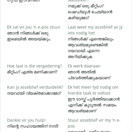
നമുക്ക് ഒരു മീറ്റിംഗ്
G
ഷെഡ്യൂൾ ചെയ്യാൻ
കഴിയുമോ?
Ek sal vir jou 'n e-pos stuur.
Laat weet my asseblief as jy
J
ഞാൻ നിങ്ങൾക്ക് ഒരു
iets nodig het
ന
ഇമെയിൽ അയയ്ക്കും.
നിങ്ങൾക്ക് എന്തെങ്കിലും
ആവശ്യമുണ്ടെങ്കിൽ
J
ദയവായി എന്നെ
അറിയിക്കുക
T
Hoe laat is die vergadering?
Ek werk daaraan
വ
മീറ്റിംഗ് എത്ര മണിക്കാണ്?
ഞാൻ അതിൽ
പ്രവർത്തിക്കുകയാണ്
W
Kan jy asseblief verduidelik?
Ek het meer tyd nodig om
ദയവായി വ്യക്തമാക്കാമോ?
hierdie taak te voltooi
ഹ
ഈ ടാസ്ക് പൂർത്തിയാക്കാൻ
എനിക്ക് കൂടുതൽ സമയം
ആവശ്യമാണ്
Dankie vir jou hulp!
Stuur asseblief vir my 'n e-
നിന്റെ സഹായത്തിന് നന്ദി!
pos
ദയവായി എനിക്കൊരു