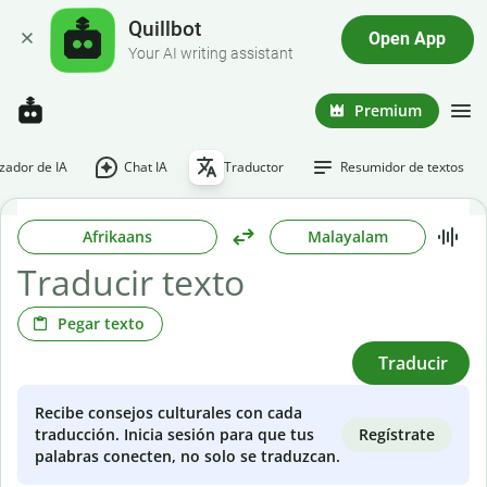
Quillbot
Open App
Your AI writing assistant
Premium
ador de IA
Chat IA
Traductor
Resumidor de textos
Afrikaans
Malayalam
Pegar texto
Traducir
Recibe consejos culturales con cada
Regístrate
traducción. Inicia sesión para que tus
palabras conecten, no solo se traduzcan.