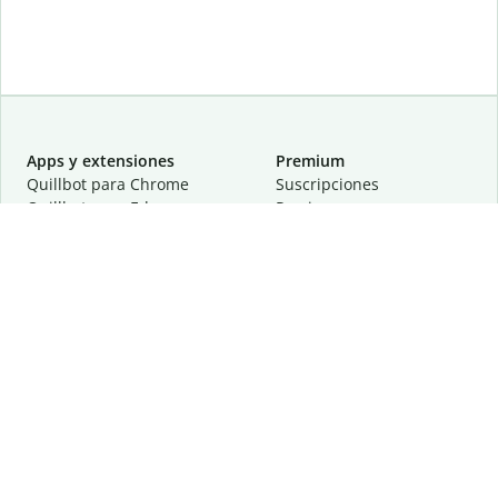
Apps y extensiones
Premium
Quillbot para Chrome
Suscripciones
Quillbot para Edge
Precios
Quillbot para Safari
Para equipos
Quillbot para Android
Afiliación
Quillbot para iOS
Solicita una demostración
Quillbot para Windows
Quillbot para macOS
Quillbot para Word
Herramientas
Empresa
Recursos de escritura
Acerca de
Corrección lingüística
Privacidad
Citas y originalidad
Empleos
Herramientas de IA
Centro de ayuda
Herramientas PDF
Contáctanos