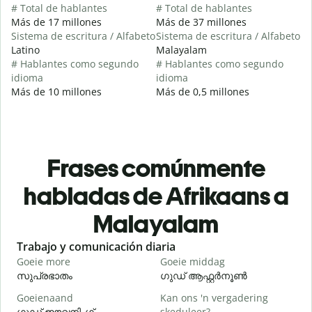
# Total de hablantes
# Total de hablantes
Más de 17 millones
Más de 37 millones
Sistema de escritura / Alfabeto
Sistema de escritura / Alfabeto
Latino
Malayalam
# Hablantes como segundo
# Hablantes como segundo
idioma
idioma
Más de 10 millones
Más de 0,5 millones
Frases comúnmente
habladas de Afrikaans a
Malayalam
Slide 1 of 6
Trabajo y comunicación diaria
S
Goeie more
Goeie middag
H
സുപ്രഭാതം
ഗുഡ് ആഫ്റ്റർനൂൺ
Goeienaand
Kan ons 'n vergadering
M
ഗുഡ് ഈവനിംഗ്
skeduleer?
എ