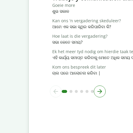
Goeie more
ଶୁଭ ସକାଳ
Kan ons 'n vergadering skeduleer?
ଆମେ ଏକ ସଭା ସ୍ଥିର କରିପାରିବା କି?
Hoe laat is die vergadering?
ସଭା କେତେ ସମୟ?
Ek het meer tyd nodig om hierdie taak te
ଏହି କାର୍ଯ୍ୟ ସମାପ୍ତ କରିବାକୁ ମୋତେ ଅଧିକ ସମୟ
Kom ons bespreek dit later
ଚାଲ ପରେ ଆଲୋଚନା କରିବା |