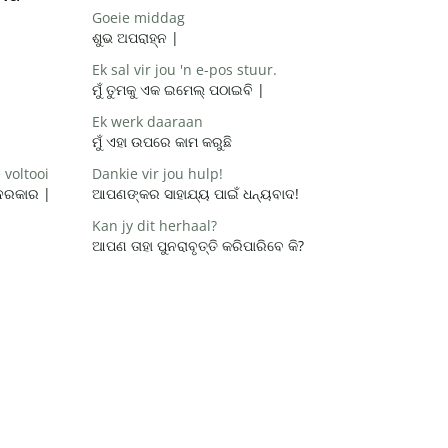
Goeie middag
ଶୁଭ ଅପରାହ୍ନ |
Ek sal vir jou 'n e-pos stuur.
ମୁଁ ତୁମକୁ ଏକ ଇମେଲ୍ ପଠାଇବି |
Ek werk daaraan
ମୁଁ ଏହା ଉପରେ କାମ କରୁଛି
 voltooi
Dankie vir jou hulp!
 ଦରକାର |
ଆପଣଙ୍କର ସାହାଯ୍ୟ ପାଇଁ ଧନ୍ୟବାଦ!
Kan jy dit herhaal?
ଆପଣ ତାହା ପୁନରାବୃତ୍ତି କରିପାରିବେ କି?