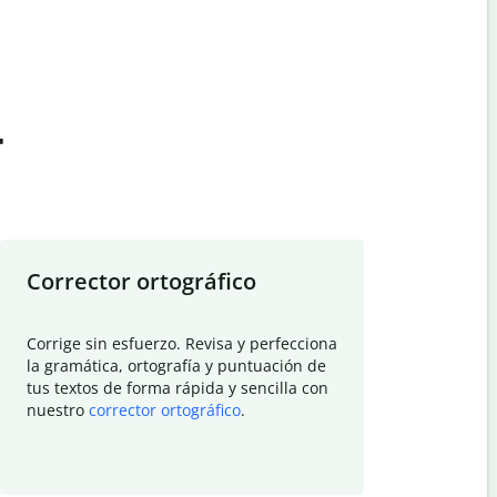
t
Corrector ortográfico
Resumid
Corrige sin esfuerzo. Revisa y perfecciona
Deja que el
la gramática, ortografía y puntuación de
Quillbot si
tus textos de forma rápida y sencilla con
investigació
nuestro
corrector ortográfico
.
electrónico
visión gener