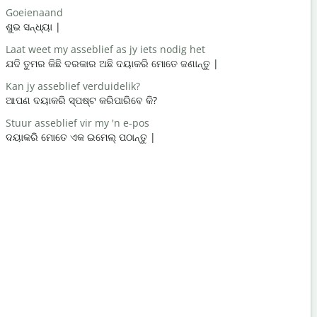
Goeienaand
Hallo / Hal
ଶୁଭ ସନ୍ଧ୍ୟା |
ନମସ୍କାର / 
Laat weet my asseblief as jy iets nodig het
Hoe gaan d
ଯଦି ତୁମର କିଛି ଦରକାର ଅଛି ଦୟାକରି ମୋତେ ଜଣାନ୍ତୁ |
ଆପଣ କେମିତି
Kan jy asseblief verduidelik?
Jy is welk
ଆପଣ ଦୟାକରି ସ୍ପଷ୍ଟ କରିପାରିବେ କି?
ଆପଣ ସ୍ w
Stuur asseblief vir my 'n e-pos
Verskoon 
ଦୟାକରି ମୋତେ ଏକ ଇମେଲ୍ ପଠାନ୍ତୁ |
କ୍ଷମା କରିବେ
Waar is di
ନିକଟତମ ହୋ