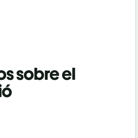
os sobre el
ió