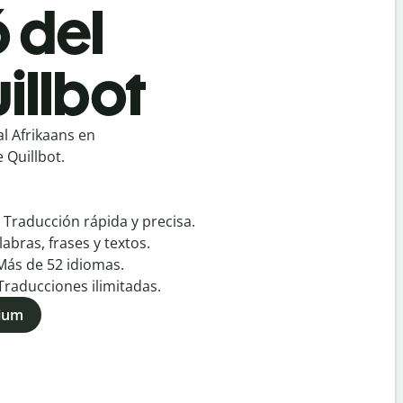
ó del
illbot
l Afrikaans en
 Quillbot.
:
Traducción rápida y precisa.
labras, frases y textos.
Más de
52
idiomas.
Traducciones ilimitadas.
mium