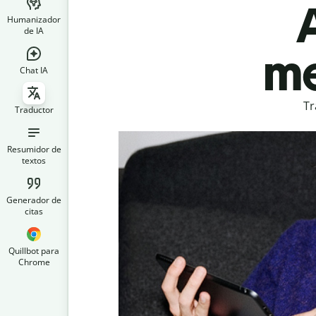
Humanizador
de IA
me
Chat IA
Tr
Traductor
Resumidor de
textos
Generador de
citas
Quillbot para
Chrome