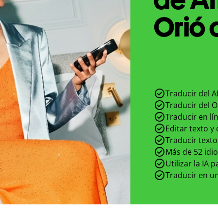
Orió 
Traducir del A
Traducir del O
Traducir en lí
Editar texto y
Traducir texto
Más de 52 idi
Utilizar la IA 
Traducir en un