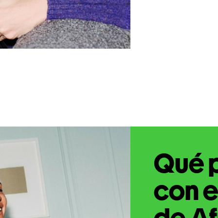
Qué 
con e
de Af