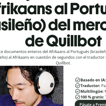
rikaans al Por
sileño) del mer
de Quillbot
e documentos enteros del Afrikaans al Portugués (brasileñ
leño) al Afrikaans en cuestión de segundos con el traductor
Quillbot.
Basado en IA
Traductor:
Pa
Multilingüe:
100 % gratis:
Pásate a Pre