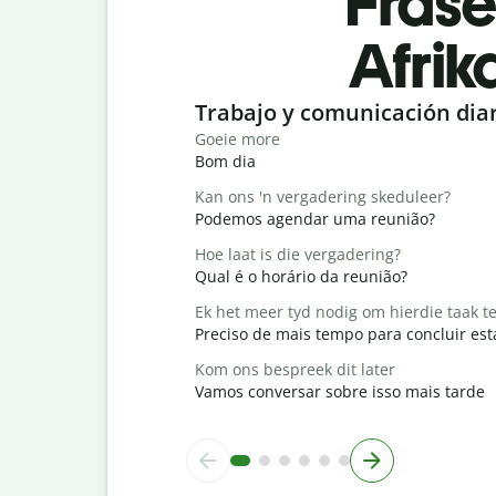
Fras
Afrik
Slide 1 of 6
Trabajo y comunicación dia
Goeie more
Bom dia
Kan ons 'n vergadering skeduleer?
Podemos agendar uma reunião?
Hoe laat is die vergadering?
Qual é o horário da reunião?
Ek het meer tyd nodig om hierdie taak te
Preciso de mais tempo para concluir est
Kom ons bespreek dit later
Vamos conversar sobre isso mais tarde