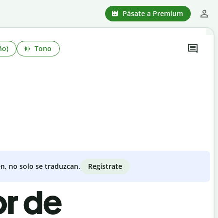
Pásate a Premium
ño)
Tono
Regístrate
n, no solo se traduzcan.
or de