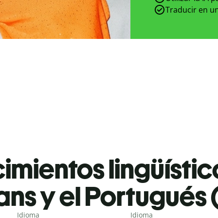
Traducir en un
mientos lingüístic
ans y el Portugués 
Idioma
Idioma