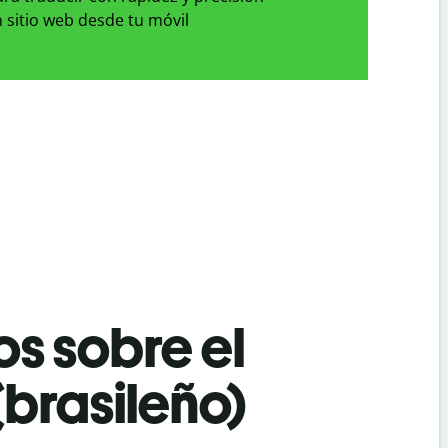
 sitio web desde tu móvil
os sobre el
(brasileño)