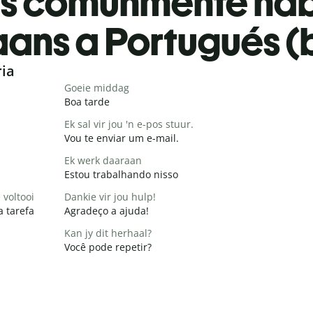
es comúnmente ha
aans a Portugués (
ria
Goeie middag
Boa tarde
Ek sal vir jou 'n e-pos stuur.
Vou te enviar um e-mail.
Ek werk daaraan
Estou trabalhando nisso
 voltooi
Dankie vir jou hulp!
a tarefa
Agradeço a ajuda!
Kan jy dit herhaal?
Você pode repetir?