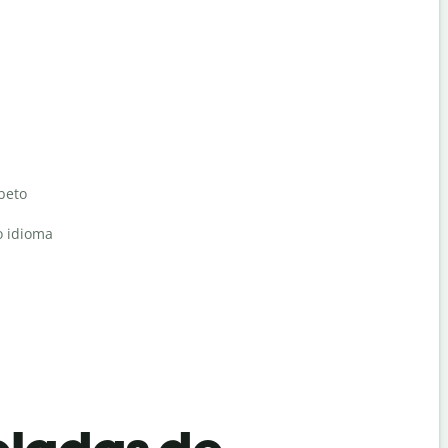
abeto
o idioma