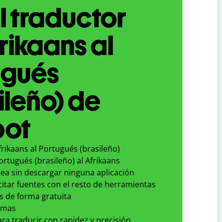
l traductor
rikaans al
ugués
ileño) de
bot
frikaans al Portugués (brasileño)
ortugués (brasileño) al Afrikaans
nea sin descargar ninguna aplicación
 citar fuentes con el resto de herramientas
s de forma gratuita
omas
para traducir con rapidez y precisión