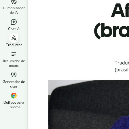
Af
Humanizador
de IA
(bra
Chat IA
Traductor
Resumidor de
Traduc
textos
(brasi
Generador de
citas
Quillbot para
Chrome