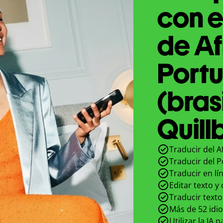
con e
de Af
Port
(bras
Quill
Traducir del A
Traducir del P
Traducir en lí
Editar texto y
Traducir texto
Más de 52 idi
Utilizar la IA 