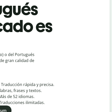
tugués
cado es
o) o del Portugués
 de gran calidad de
:
Traducción rápida y precisa.
labras, frases y textos.
Más de
52
idiomas.
Traducciones ilimitadas.
mium