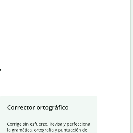
t
Corrector ortográfico
Resumid
Corrige sin esfuerzo. Revisa y perfecciona
Deja que el
la gramática, ortografía y puntuación de
Quillbot si