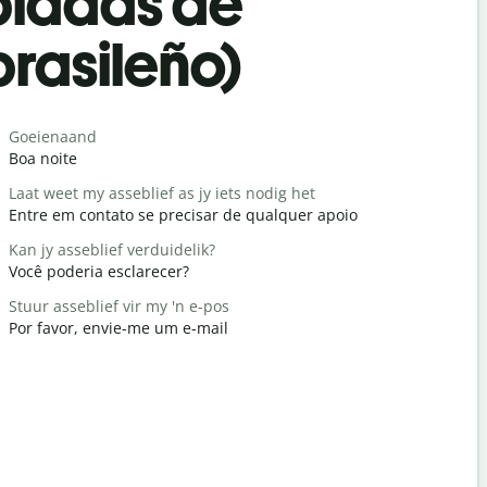
bladas de
brasileño)
Saludos
Goeienaand
Hallo / Hal
Boa noite
Olá / Olá
Laat weet my asseblief as jy iets nodig het
Hoe gaan d
Entre em contato se precisar de qualquer apoio
Tudo bem
Kan jy asseblief verduidelik?
Jy is welk
Você poderia esclarecer?
De nada
Stuur asseblief vir my 'n e-pos
Verskoon 
Por favor, envie-me um e-mail
Com licenç
Waar is di
Onde é o h