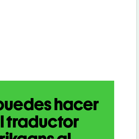
puedes hacer
l traductor
rikaans al