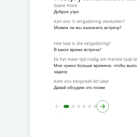
Goeie more
Доброе утро
Kan ons 'n vergadering skeduleer?
Можем ли мы назначить встречу?
Hoe laat is die vergadering?
В какое время встреча?
Ek het meer tyd nodig om hierdie taak te
Мне нужно больше времени, чтобы выпо
задачу
Kom ons bespreek dit later
Давай обсудим это позже