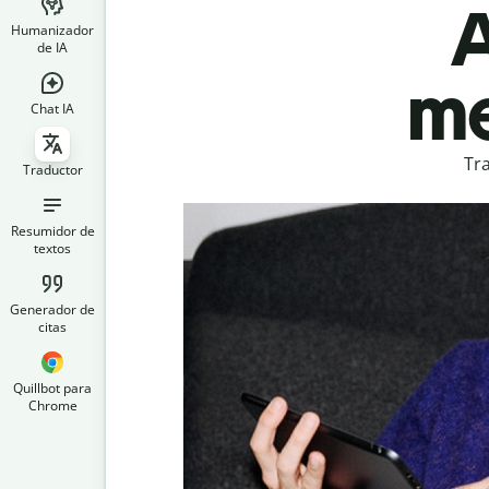
A
Humanizador
de IA
me
Chat IA
Tr
Traductor
Resumidor de
textos
Generador de
citas
Quillbot para
Chrome