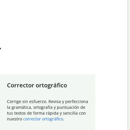
t
Corrector ortográfico
Resumid
Corrige sin esfuerzo. Revisa y perfecciona
Deja que el
la gramática, ortografía y puntuación de
Quillbot si
tus textos de forma rápida y sencilla con
investigació
nuestro
corrector ortográfico
.
electrónico
visión gener