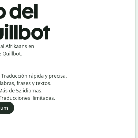
o del
illbot
al Afrikaans en
 Quillbot.
:
Traducción rápida y precisa.
labras, frases y textos.
Más de
52
idiomas.
Traducciones ilimitadas.
mium