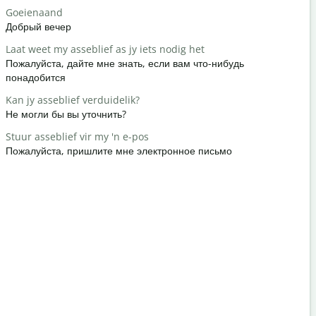
Goeienaand
Hallo / Hal
Добрый вечер
Привет / П
Laat weet my asseblief as jy iets nodig het
Hoe gaan d
Пожалуйста, дайте мне знать, если вам что-нибудь
Как вы?
понадобится
Jy is welk
Kan jy asseblief verduidelik?
Пожалуйст
Не могли бы вы уточнить?
Verskoon 
Stuur asseblief vir my 'n e-pos
Извините /
Пожалуйста, пришлите мне электронное письмо
Waar is di
Где наход