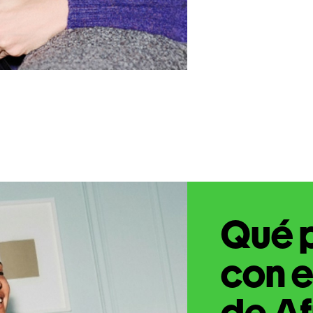
Qué 
con e
de Af