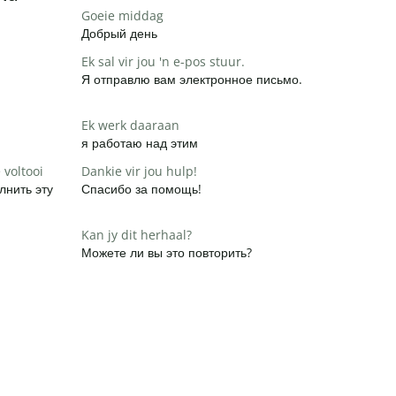
Goeie middag
Добрый день
Ek sal vir jou 'n e-pos stuur.
Я отправлю вам электронное письмо.
Ek werk daaraan
я работаю над этим
 voltooi
Dankie vir jou hulp!
лнить эту
Спасибо за помощь!
Kan jy dit herhaal?
Можете ли вы это повторить?