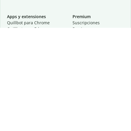
Apps y extensiones
Premium
Quillbot para Chrome
Suscripciones
Quillbot para Edge
Precios
Quillbot para Safari
Para equipos
Quillbot para Android
Afiliación
Quillbot para iOS
Solicita una demostración
Quillbot para Windows
Quillbot para macOS
Quillbot para Word
Herramientas
Empresa
Recursos de escritura
Acerca de
Corrección lingüística
Privacidad
Citas y originalidad
Empleos
Herramientas de IA
Centro de ayuda
Herramientas PDF
Contáctanos
Herramientas para
Recursos
imágenes
Otras herramientas
Herramientas de conversión