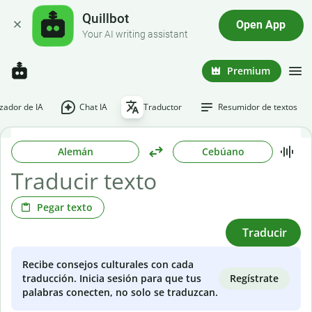
Quillbot
Open App
Your AI writing assistant
Premium
ador de IA
Chat IA
Traductor
Resumidor de textos
Alemán
Cebúano
Pegar texto
Traducir
Recibe consejos culturales con cada
Regístrate
traducción. Inicia sesión para que tus
palabras conecten, no solo se traduzcan.