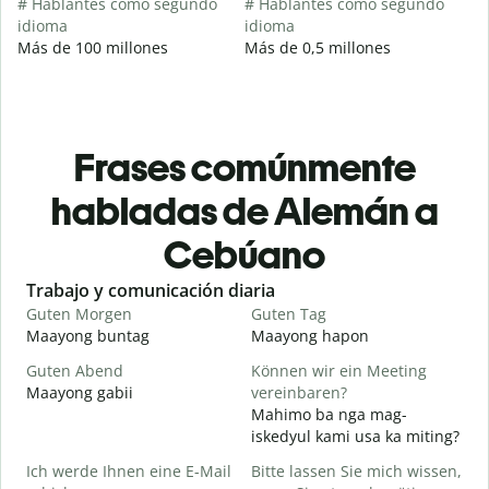
# Hablantes como segundo
# Hablantes como segundo
idioma
idioma
Más de 100 millones
Más de 0,5 millones
Frases comúnmente
habladas de Alemán a
Cebúano
Slide 1 of 6
Trabajo y comunicación diaria
S
Guten Morgen
Guten Tag
H
Maayong buntag
Maayong hapon
H
Guten Abend
Können wir ein Meeting
I
Maayong gabii
vereinbaren?
A
Mahimo ba nga mag-
G
iskedyul kami usa ka miting?
Ich werde Ihnen eine E-Mail
Bitte lassen Sie mich wissen,
M