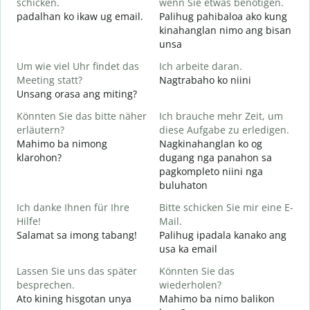
schicken.
wenn Sie etwas benötigen.
g
padalhan ko ikaw ug email.
Palihug pahibaloa ako kung
G
kinahanglan nimo ang bisan
G
unsa
J
Um wie viel Uhr findet das
Ich arbeite daran.
O
Meeting statt?
Nagtrabaho ko niini
Unsang orasa ang miting?
A
Könnten Sie das bitte näher
Ich brauche mehr Zeit, um
erläutern?
diese Aufgabe zu erledigen.
Mahimo ba nimong
Nagkinahanglan ko og
klarohon?
dugang nga panahon sa
W
pagkompleto niini nga
A
buluhaton
h
Ich danke Ihnen für Ihre
Bitte schicken Sie mir eine E-
Hilfe!
Mail.
Salamat sa imong tabang!
Palihug ipadala kanako ang
usa ka email
Lassen Sie uns das später
Könnten Sie das
besprechen.
wiederholen?
Ato kining hisgotan unya
Mahimo ba nimo balikon