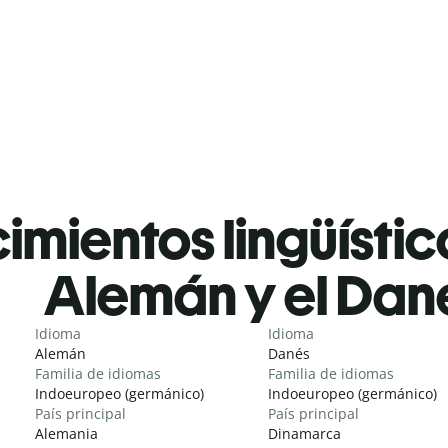
mientos lingüístic
Alemán y el Dan
Idioma
Idioma
Alemán
Danés
Familia de idiomas
Familia de idiomas
Indoeuropeo (germánico)
Indoeuropeo (germánico)
País principal
País principal
Alemania
Dinamarca