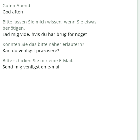
Guten Abend
Hallo / Hi
God aften
Hej / Hej
Bitte lassen Sie mich wissen, wenn Sie etwas
Wie geht e
benötigen.
Hvordan h
Lad mig vide, hvis du har brug for noget
Gern gesc
Könnten Sie das bitte näher erläutern?
Du er vel
Kan du venligst præcisere?
Entschuldi
Bitte schicken Sie mir eine E-Mail.
Undskyld m
Send mig venligst en e-mail
Wo ist das
Hvor er de