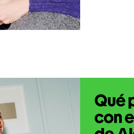
Qué 
con e
de A