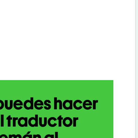
puedes hacer
l traductor
lemán al