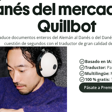
anés del merca
Quillbot
aduce documentos enteros del Alemán al Danés o del Dané
cuestión de segundos con el traductor de gran calidad de
Basado en IA
Traductor:
Pa
Multilingüe:
100 % gratis:
Pásate a Pre