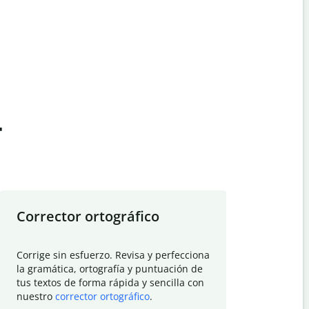
t
Corrector ortográfico
Resumid
Corrige sin esfuerzo. Revisa y perfecciona
Deja que el
la gramática, ortografía y puntuación de
Quillbot si
tus textos de forma rápida y sencilla con
investigació
nuestro
corrector ortográfico
.
electrónico