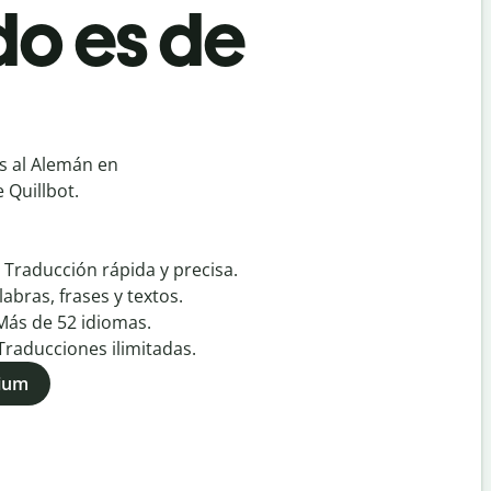
do es de
s al Alemán en
 Quillbot.
:
Traducción rápida y precisa.
labras, frases y textos.
Más de
52
idiomas.
Traducciones ilimitadas.
mium