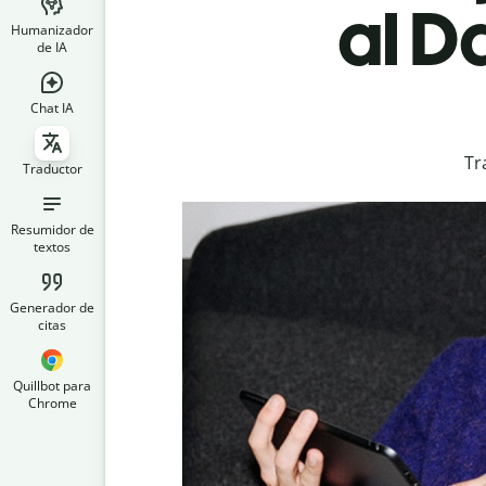
al D
Humanizador
de IA
Chat IA
Tr
Traductor
Resumidor de
textos
Generador de
citas
Quillbot para
Chrome