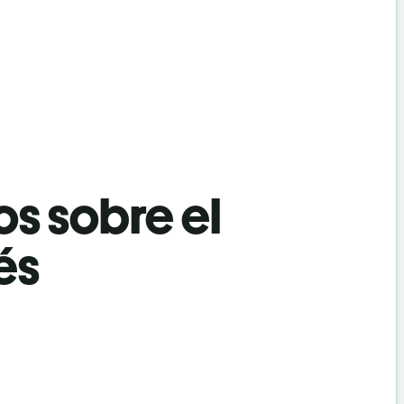
os sobre el
és