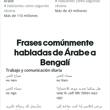
Árabe
# Hablantes como segundo
# Hablantes como segundo
idioma
idioma
Más de 43 millones
Más de 110 millones
Frases comúnmente
habladas de Árabe a
Bengalí
Slide 1 of 6
Trabajo y comunicación diaria
S
ا
مساء الخير
صباح الخير
শুভ সকাল
শুভ বিকাল
হ
و
هل يمكننا تحديد موعد للاجتماع؟
مساء الخير
শুভ সন্ধ্যা
আমরা কি একটি মিটিং শিডিউল করতে
আ
পারি?
ر
سأرسل لك رسالة بالبريد
يرجى إعلامي إذا كنت بحاجة إلى
শ