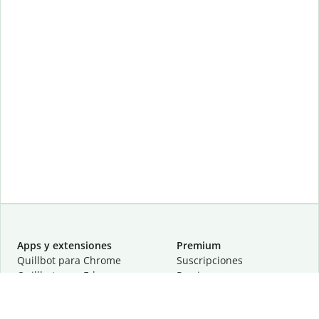
Apps y extensiones
Premium
Quillbot para Chrome
Suscripciones
Quillbot para Edge
Precios
Quillbot para Safari
Para equipos
Quillbot para Android
Afiliación