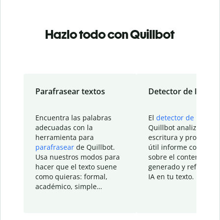
Hazlo todo con Quillbot
Parafrasear textos
Detector de IA
Encuentra las palabras
El
detector de IA
de
adecuadas con la
Quillbot analiza tu
herramienta para
escritura y proporcio
parafrasear
de Quillbot.
útil informe con detal
Usa nuestros modos para
sobre el contenido
hacer que el texto suene
generado y refinado p
como quieras: formal,
IA en tu texto.
académico, simple…