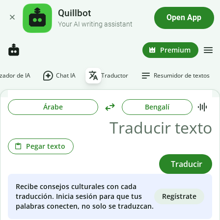
Quillbot
Open App
Your AI writing assistant
Premium
ador de IA
Chat IA
Traductor
Resumidor de textos
Árabe
Bengalí
Pegar texto
Traducir
Recibe consejos culturales con cada
Regístrate
traducción. Inicia sesión para que tus
palabras conecten, no solo se traduzcan.