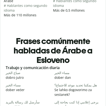
Árabe
# Hablantes como segundo
# Hablantes como segundo
idioma
idioma
Más de 0,5 millones
Más de 110 millones
Frases comúnmente
habladas de Árabe a
Esloveno
Slide 1 of 6
Trabajo y comunicación diaria
S
ا
مساء الخير
صباح الخير
dobro jutro
dober dan
Ž
و
هل يمكننا تحديد موعد للاجتماع؟
مساء الخير
dober večer
Se lahko dogovorimo za
m
sestanek?
ر
سأرسل لك رسالة بالبريد
يرجى إعلامي إذا كنت بحاجة إلى
D