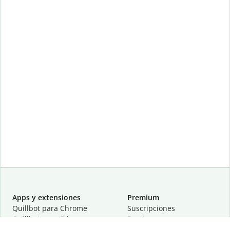
Apps y extensiones
Premium
Quillbot para Chrome
Suscripciones
Quillbot para Edge
Precios
Quillbot para Safari
Para equipos