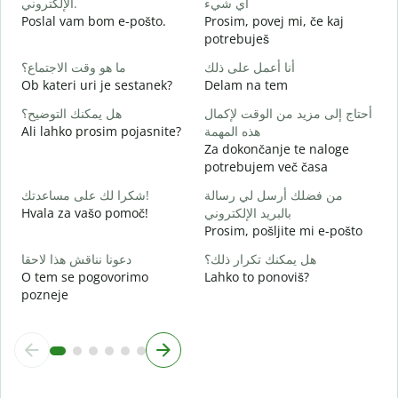
أي شيء
الإلكتروني.
ة
Poslal vam bom e-pošto.
Prosim, povej mi, če kaj
V
potrebuješ
ا
أنا أعمل على ذلك
ما هو وقت الاجتماع؟
d
Ob kateri uri je sestanek?
Delam na tem
ة
أحتاج إلى مزيد من الوقت لإكمال
هل يمكنك التوضيح؟
A
Ali lahko prosim pojasnite?
هذه المهمة
Za dokončanje te naloge
؟
potrebujem več časa
K
من فضلك أرسل لي رسالة
شكرا لك على مساعدتك!
Hvala za vašo pomoč!
بالبريد الإلكتروني
Prosim, pošljite mi e-pošto
هل يمكنك تكرار ذلك؟
دعونا نناقش هذا لاحقا
O tem se pogovorimo
Lahko to ponoviš?
pozneje