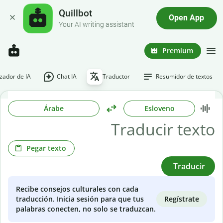
Quillbot
Open App
Your AI writing assistant
Premium
ador de IA
Chat IA
Traductor
Resumidor de textos
Árabe
Esloveno
Pegar texto
Traducir
Recibe consejos culturales con cada
Regístrate
traducción. Inicia sesión para que tus
palabras conecten, no solo se traduzcan.