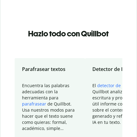
Hazlo todo con Quillbot
Parafrasear textos
Detector de IA
Encuentra las palabras
El
detector de IA
de
adecuadas con la
Quillbot analiza tu
herramienta para
escritura y proporcio
parafrasear
de Quillbot.
útil informe con detal
Usa nuestros modos para
sobre el contenido
hacer que el texto suene
generado y refinado p
como quieras: formal,
IA en tu texto.
académico, simple…