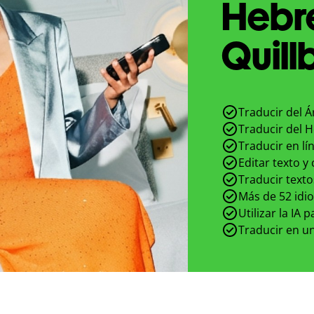
Hebr
Quill
Traducir del 
Traducir del 
Traducir en lí
Editar texto y
Traducir texto
Más de 52 idi
Utilizar la IA 
Traducir en un