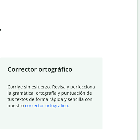
t
Corrector ortográfico
Resumid
Corrige sin esfuerzo. Revisa y perfecciona
Deja que el
la gramática, ortografía y puntuación de
Quillbot si
tus textos de forma rápida y sencilla con
investigació
nuestro
corrector ortográfico
.
electrónico
visión gener