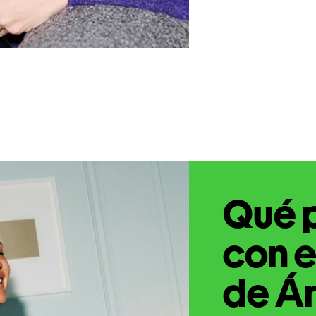
Qué 
con e
de Ár