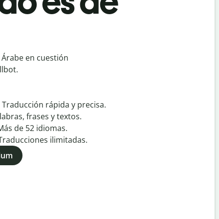
do es de
 Árabe en cuestión
lbot.
:
Traducción rápida y precisa.
labras, frases y textos.
Más de
52
idiomas.
Traducciones ilimitadas.
mium