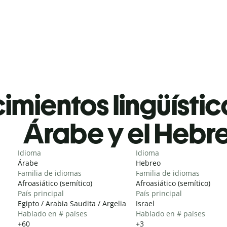
mientos lingüístic
Árabe y el Hebr
Idioma
Idioma
Árabe
Hebreo
Familia de idiomas
Familia de idiomas
Afroasiático (semítico)
Afroasiático (semítico)
País principal
País principal
Egipto / Arabia Saudita / Argelia
Israel
Hablado en # países
Hablado en # países
+60
+3