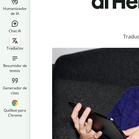
al H
Humanizador
de IA
Chat IA
Traduc
Traductor
Resumidor de
textos
Generador de
citas
Quillbot para
Chrome