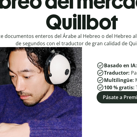
ebreo del merca
Quillbot
e documentos enteros del Árabe al Hebreo o del Hebreo al
de segundos con el traductor de gran calidad de Quil
Basado en IA
Traductor:
Pa
Multilingüe:
100 % gratis:
Pásate a Pre