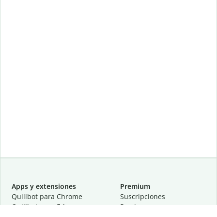
Apps y extensiones
Premium
Quillbot para Chrome
Suscripciones
Quillbot para Edge
Precios
Quillbot para Safari
Para equipos