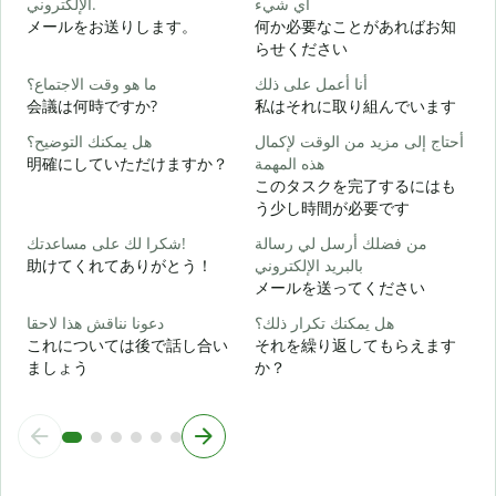
أي شيء
الإلكتروني.
メールをお送りします。
何か必要なことがあればお知
ة
らせください
أنا أعمل على ذلك
ما هو وقت الاجتماع؟
ا
会議は何時ですか?
私はそれに取り組んでいます
أحتاج إلى مزيد من الوقت لإكمال
هل يمكنك التوضيح؟
ة
明確にしていただけますか？
هذه المهمة
このタスクを完了するにはも
う少し時間が必要です
؟
من فضلك أرسل لي رسالة
شكرا لك على مساعدتك!
助けてくれてありがとう！
بالبريد الإلكتروني
メールを送ってください
هل يمكنك تكرار ذلك؟
دعونا نناقش هذا لاحقا
これについては後で話し合い
それを繰り返してもらえます
ましょう
か？