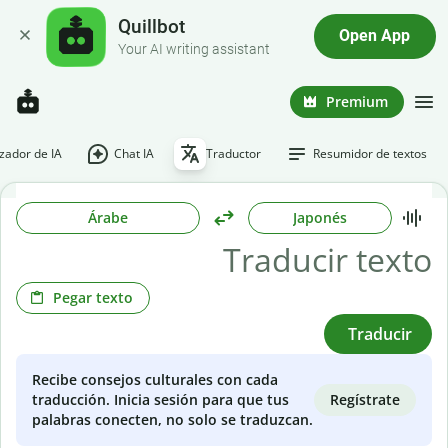
Quillbot
Open App
Your AI writing assistant
Premium
ador de IA
Chat IA
Traductor
Resumidor de textos
Árabe
Japonés
Pegar texto
Traducir
Recibe consejos culturales con cada
Regístrate
traducción. Inicia sesión para que tus
palabras conecten, no solo se traduzcan.