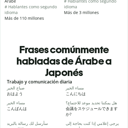
Árabe
# Hablantes como segundo
# Hablantes como segundo
idioma
idioma
Más de 3 millones
Más de 110 millones
Frases comúnmente
habladas de Árabe a
Japonés
Slide 1 of 6
Trabajo y comunicación diaria
S
ا
مساء الخير
صباح الخير
おはよう
こんにちは
و
هل يمكننا تحديد موعد للاجتماع؟
مساء الخير
こんばんは
会議をスケジュールできます
か?
ر
يرجى إعلامي إذا كنت بحاجة إلى
سأرسل لك رسالة بالبريد