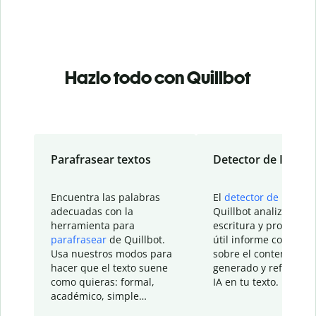
Hazlo todo con Quillbot
Parafrasear textos
Detector de IA
Encuentra las palabras
El
detector de IA
de
adecuadas con la
Quillbot analiza tu
herramienta para
escritura y proporcio
parafrasear
de Quillbot.
útil informe con detal
Usa nuestros modos para
sobre el contenido
hacer que el texto suene
generado y refinado p
como quieras: formal,
IA en tu texto.
académico, simple…