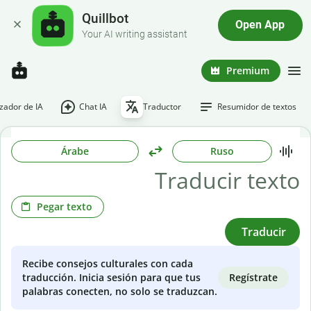
Quillbot
Open App
Your AI writing assistant
Premium
ador de IA
Chat IA
Traductor
Resumidor de textos
Árabe
Ruso
Pegar texto
Traducir
Recibe consejos culturales con cada
Regístrate
traducción. Inicia sesión para que tus
palabras conecten, no solo se traduzcan.