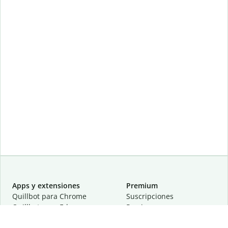
Apps y extensiones
Premium
Quillbot para Chrome
Suscripciones
Quillbot para Edge
Precios
Quillbot para Safari
Para equipos