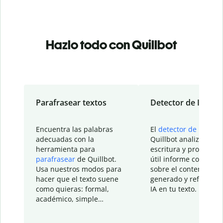
Hazlo todo con Quillbot
Parafrasear textos
Detector de IA
Encuentra las palabras
El
detector de IA
de
adecuadas con la
Quillbot analiza tu
herramienta para
escritura y proporcio
parafrasear
de Quillbot.
útil informe con detal
Usa nuestros modos para
sobre el contenido
hacer que el texto suene
generado y refinado p
como quieras: formal,
IA en tu texto.
académico, simple…