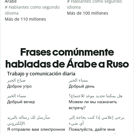
Árabe
# Hablantes como segundo
# Hablantes como segundo
idioma
idioma
Más de 100 millones
Más de 110 millones
Frases comúnmente
habladas de Árabe a Ruso
Slide 1 of 6
Trabajo y comunicación diaria
S
ا
مساء الخير
صباح الخير
Доброе утро
Добрый день
П
و
هل يمكننا تحديد موعد للاجتماع؟
مساء الخير
Добрый вечер
Можем ли мы назначить
М
встречу?
ر
سأرسل لك رسالة بالبريد
يرجى إعلامي إذا كنت بحاجة إلى
Д
أي شيء
الإلكتروني.
ة
Я отправлю вам электронное
Пожалуйста, дайте мне
П