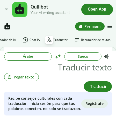
Quillbot
Open App
Your AI writing assistant
Premium
ador de IA
Chat IA
Traductor
Resumidor de textos
Árabe
Sueco
Pegar texto
Traducir
Recibe consejos culturales con cada
Regístrate
traducción. Inicia sesión para que tus
palabras conecten, no solo se traduzcan.