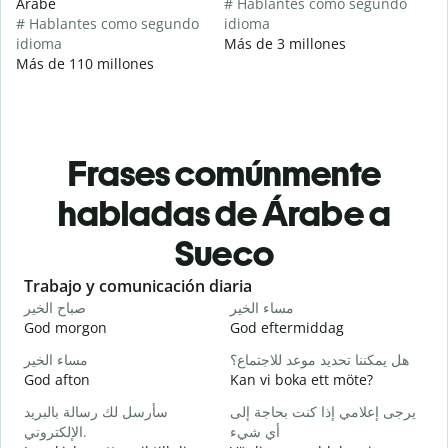
Árabe
# Hablantes como segundo
# Hablantes como segundo
idioma
idioma
Más de 3 millones
Más de 110 millones
Frases comúnmente
habladas de Árabe a
Sueco
Slide 1 of 6
Trabajo y comunicación diaria
S
ا
مساء الخير
صباح الخير
God morgon
God eftermiddag
H
و
هل يمكننا تحديد موعد للاجتماع؟
مساء الخير
God afton
Kan vi boka ett möte?
J
ر
يرجى إعلامي إذا كنت بحاجة إلى
سأرسل لك رسالة بالبريد
الإلكتروني.
أي شيء
G