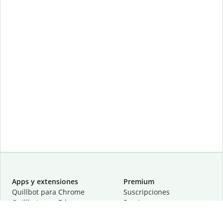
Apps y extensiones
Premium
Quillbot para Chrome
Suscripciones
Quillbot para Edge
Precios
Quillbot para Safari
Para equipos