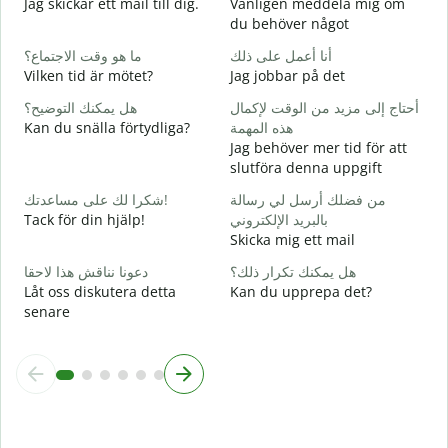
Jag skickar ett mail till dig.
Vänligen meddela mig om
ة
du behöver något
D
أنا أعمل على ذلك
ما هو وقت الاجتماع؟
ا
Vilken tid är mötet?
Jag jobbar på det
J
أحتاج إلى مزيد من الوقت لإكمال
هل يمكنك التوضيح؟
ة
Kan du snälla förtydliga?
هذه المهمة
A
Jag behöver mer tid för att
slutföra denna uppgift
؟
V
من فضلك أرسل لي رسالة
شكرا لك على مساعدتك!
Tack för din hjälp!
بالبريد الإلكتروني
Skicka mig ett mail
هل يمكنك تكرار ذلك؟
دعونا نناقش هذا لاحقا
Låt oss diskutera detta
Kan du upprepa det?
senare