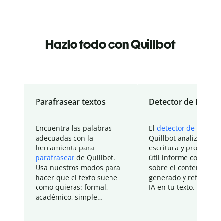
Hazlo todo con Quillbot
Parafrasear textos
Detector de IA
Encuentra las palabras
El
detector de IA
de
adecuadas con la
Quillbot analiza tu
herramienta para
escritura y proporcio
parafrasear
de Quillbot.
útil informe con detal
Usa nuestros modos para
sobre el contenido
hacer que el texto suene
generado y refinado p
como quieras: formal,
IA en tu texto.
académico, simple…