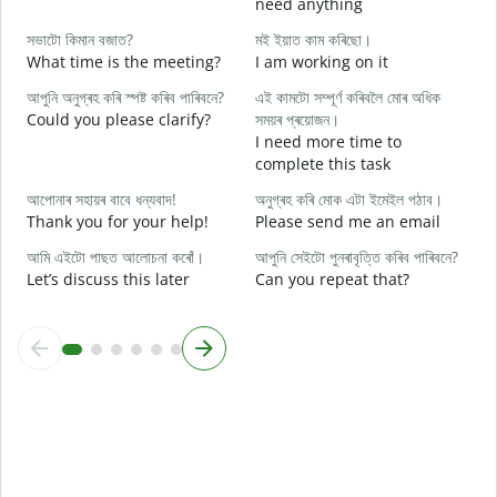
need anything
আ
সভাটো কিমান বজাত?
মই ইয়াত কাম কৰিছো।
Y
What time is the meeting?
I am working on it
হ
আপুনি অনুগ্ৰহ কৰি স্পষ্ট কৰিব পাৰিবনে?
এই কামটো সম্পূৰ্ণ কৰিবলৈ মোৰ অধিক
Y
Could you please clarify?
সময়ৰ প্ৰয়োজন।
ব
I need more time to
complete this task
ও
আপোনাৰ সহায়ৰ বাবে ধন্যবাদ!
অনুগ্ৰহ কৰি মোক এটা ইমেইল পঠাব।
W
Thank you for your help!
Please send me an email
আমি এইটো পাছত আলোচনা কৰোঁ।
আপুনি সেইটো পুনৰাবৃত্তি কৰিব পাৰিবনে?
Let’s discuss this later
Can you repeat that?