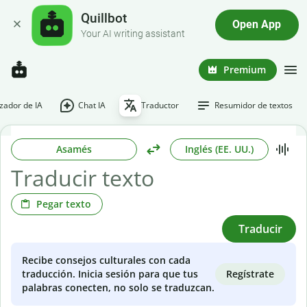
Quillbot
Open App
Your AI writing assistant
Premium
ador de IA
Chat IA
Traductor
Resumidor de textos
Asamés
Inglés (EE. UU.)
Pegar texto
Traducir
Recibe consejos culturales con cada
Regístrate
traducción. Inicia sesión para que tus
palabras conecten, no solo se traduzcan.