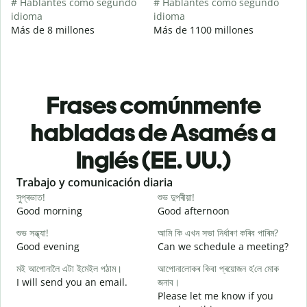
# Hablantes como segundo
# Hablantes como segundo
idioma
idioma
Más de 8 millones
Más de 1100 millones
Frases comúnmente
habladas de Asamés a
Inglés (EE. UU.)
Slide 1 of 6
Trabajo y comunicación diaria
S
সুপ্ৰভাত!
শুভ দুপৰীয়া!
ন
Good morning
Good afternoon
H
শুভ সন্ধ্যা!
আমি কি এখন সভা নিৰ্ধাৰণ কৰিব পাৰিম?
ম
Good evening
Can we schedule a meeting?
M
মই আপোনালৈ এটা ইমেইল পঠাম।
আপোনালোকৰ কিবা প্ৰয়োজন হ’লে মোক
স
I will send you an email.
জনাব।
G
Please let me know if you
e