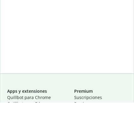
Apps y extensiones
Premium
Quillbot para Chrome
Suscripciones
Quillbot para Edge
Precios
Quillbot para Safari
Para equipos
Quillbot para Android
Afiliación
Quillbot para iOS
Solicita una demostración
Quillbot para Windows