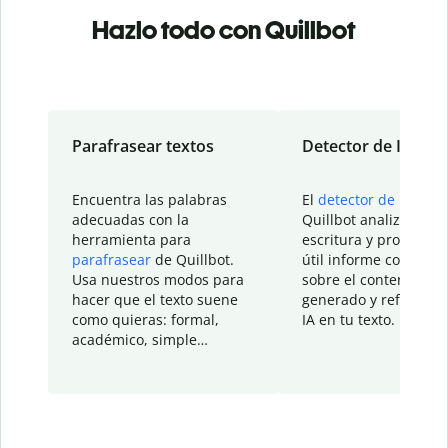
Hazlo todo con Quillbot
Parafrasear textos
Detector de IA
Encuentra las palabras
El
detector de IA
de
adecuadas con la
Quillbot analiza tu
herramienta para
escritura y proporcio
parafrasear
de Quillbot.
útil informe con detal
Usa nuestros modos para
sobre el contenido
hacer que el texto suene
generado y refinado p
como quieras: formal,
IA en tu texto.
académico, simple…