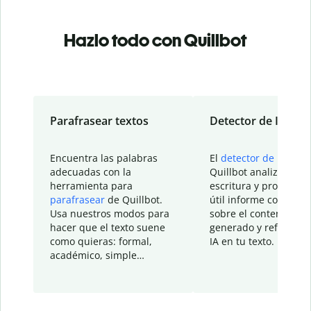
Hazlo todo con Quillbot
Parafrasear textos
Detector de IA
Encuentra las palabras
El
detector de IA
de
adecuadas con la
Quillbot analiza tu
herramienta para
escritura y proporcio
parafrasear
de Quillbot.
útil informe con detal
Usa nuestros modos para
sobre el contenido
hacer que el texto suene
generado y refinado p
como quieras: formal,
IA en tu texto.
académico, simple…