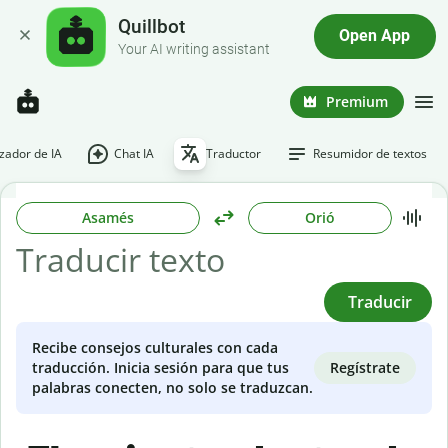
Quillbot
Open App
Your AI writing assistant
Premium
ador de IA
Chat IA
Traductor
Resumidor de textos
Asamés
Orió
Traducir
Recibe consejos culturales con cada
Regístrate
traducción. Inicia sesión para que tus
palabras conecten, no solo se traduzcan.