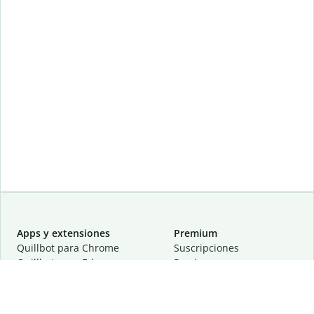
Apps y extensiones
Premium
Quillbot para Chrome
Suscripciones
Quillbot para Edge
Precios
Quillbot para Safari
Para equipos
Quillbot para Android
Afiliación
Quillbot para iOS
Solicita una demostración