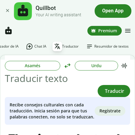
Quillbot
Open App
Your AI writing assistant
Premium
ador de IA
Chat IA
Traductor
Resumidor de textos
Asamés
Urdu
Traducir
Recibe consejos culturales con cada
Regístrate
traducción. Inicia sesión para que tus
palabras conecten, no solo se traduzcan.