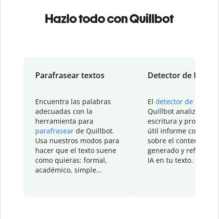
Hazlo todo con Quillbot
Parafrasear textos
Detector de IA
Encuentra las palabras
El
detector de IA
de
adecuadas con la
Quillbot analiza tu
herramienta para
escritura y proporcio
parafrasear
de Quillbot.
útil informe con detal
Usa nuestros modos para
sobre el contenido
hacer que el texto suene
generado y refinado p
como quieras: formal,
IA en tu texto.
académico, simple…