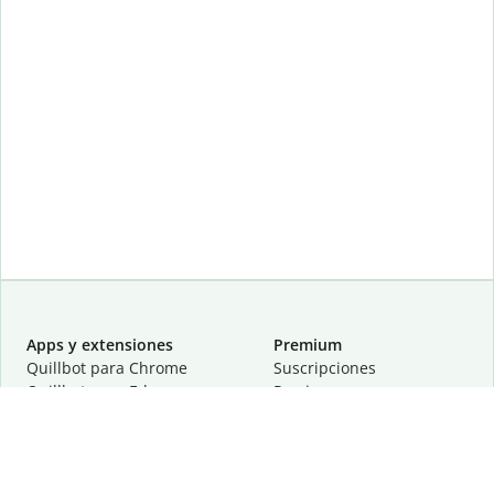
Apps y extensiones
Premium
Quillbot para Chrome
Suscripciones
Quillbot para Edge
Precios
Quillbot para Safari
Para equipos
Quillbot para Android
Afiliación
Quillbot para iOS
Solicita una demostración
Quillbot para Windows