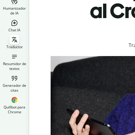
al C
Humanizador
de IA
Chat IA
Tr
Traductor
Resumidor de
textos
Generador de
citas
Quillbot para
Chrome