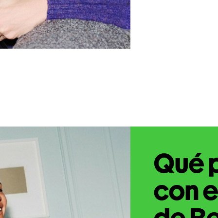
Qué 
con e
de Be