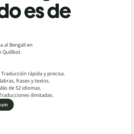
do es de
a al Bengalí en
 Quillbot.
:
Traducción rápida y precisa.
labras, frases y textos.
Más de
52
idiomas.
Traducciones ilimitadas.
mium