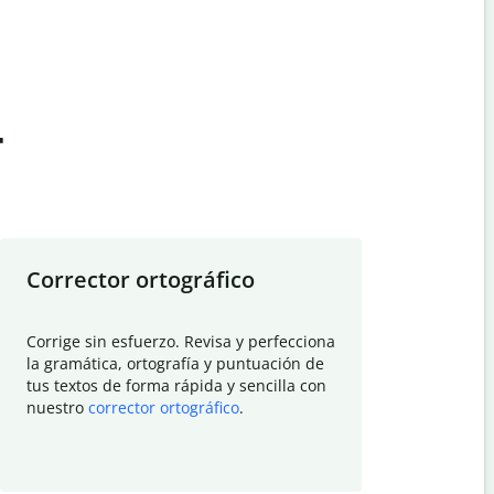
t
Corrector ortográfico
Resumid
Corrige sin esfuerzo. Revisa y perfecciona
Deja que el
la gramática, ortografía y puntuación de
Quillbot si
tus textos de forma rápida y sencilla con
investigació
nuestro
corrector ortográfico
.
electrónico
visión gener