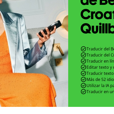
Croa
Quill
Traducir del B
Traducir del C
Traducir en lí
Editar texto y
Traducir texto
Más de 52 idi
Utilizar la IA 
Traducir en un