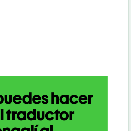
puedes hacer
l traductor
ngalí al