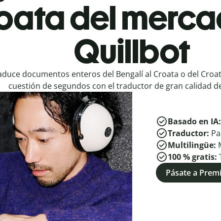
roata del merca
Quillbot
aduce documentos enteros del Bengalí al Croata o del Croat
cuestión de segundos con el traductor de gran calidad de
Basado en IA
Traductor:
Pa
Multilingüe:
100 % gratis:
Pásate a Pre