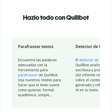
Hazlo todo con Quillbot
Parafrasear textos
Detector de IA
Encuentra las palabras
El
detector de IA
de
adecuadas con la
Quillbot analiza tu
herramienta para
escritura y proporcio
parafrasear
de Quillbot.
útil informe con detal
Usa nuestros modos para
sobre el contenido
hacer que el texto suene
generado y refinado p
como quieras: formal,
IA en tu texto.
académico, simple…