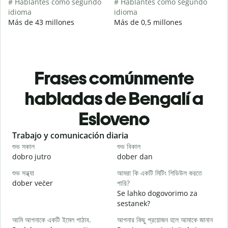
# Hablantes como segundo
# Hablantes como segundo
idioma
idioma
Más de 43 millones
Más de 0,5 millones
Frases comúnmente
habladas de Bengalí a
Esloveno
Slide 1 of 6
Trabajo y comunicación diaria
S
শুভ সকাল
শুভ বিকাল
হ
dobro jutro
dober dan
Ž
শুভ সন্ধ্যা
আমরা কি একটি মিটিং শিডিউল করতে
আ
dober večer
পারি?
m
Se lahko dogovorimo za
শ
sestanek?
D
আমি আপনাকে একটি ইমেল পাঠাব.
আপনার কিছু প্রয়োজন হলে আমাকে জানান
আ