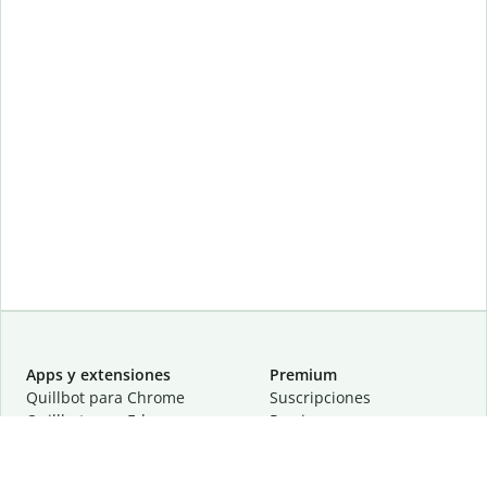
Apps y extensiones
Premium
Quillbot para Chrome
Suscripciones
Quillbot para Edge
Precios
Quillbot para Safari
Para equipos
Quillbot para Android
Afiliación