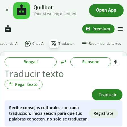
Quillbot
Open App
Your AI writing assistant
Premium
ador de IA
Chat IA
Traductor
Resumidor de textos
Bengalí
Esloveno
Pegar texto
Traducir
Recibe consejos culturales con cada
Regístrate
traducción. Inicia sesión para que tus
palabras conecten, no solo se traduzcan.