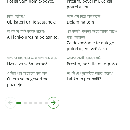
Poslal vam bom e-pošto.
Prosim, povej mi, če kaj
V
potrebuješ
হ্
মিটিং কয়টায়?
আমি এটা নিয়ে কাজ করছি
d
Ob kateri uri je sestanek?
Delam na tem
বি
আপনি কি স্পষ্ট করতে পারেন?
এই কাজটি সম্পন্ন করতে আমার আরও
A
Ali lahko prosim pojasnite?
সময় প্রয়োজন
Za dokončanje te naloge
ক
potrebujem več časa
K
আপনার সাহায্যের জন্য আপনাকে ধন্যবাদ!
আমাকে একটি ইমেইল পাঠান
Hvala za vašo pomoč!
Prosim, pošljite mi e-pošto
এ নিয়ে পরে আলোচনা করা যাক
আপনি যে পুনরাবৃত্তি করতে পারেন?
O tem se pogovorimo
Lahko to ponoviš?
pozneje