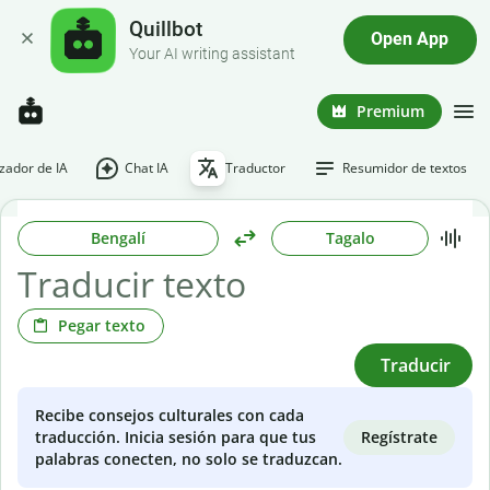
Quillbot
Open App
Your AI writing assistant
Premium
ador de IA
Chat IA
Traductor
Resumidor de textos
Bengalí
Tagalo
Pegar texto
Traducir
Recibe consejos culturales con cada
Regístrate
traducción. Inicia sesión para que tus
palabras conecten, no solo se traduzcan.