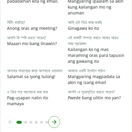
padadalhan kita ng email.
Mangyaring ipaalam sa akin
আ
kung kailangan mo ng
B
anuman
হ্
মিটিং কয়টায়?
আমি এটা নিয়ে কাজ করছি
O
Anong oras ang meeting?
Ginagawa ko ito
বি
আপনি কি স্পষ্ট করতে পারেন?
এই কাজটি সম্পন্ন করতে আমার আরও
Maaari mo bang linawin?
সময় প্রয়োজন
Kailangan ko ng mas
ক
maraming oras para tapusin
S
ang gawaing ito
h
আপনার সাহায্যের জন্য আপনাকে ধন্যবাদ!
আমাকে একটি ইমেইল পাঠান
Salamat sa iyong tulong!
Mangyaring magpadala sa
akin ng isang email
এ নিয়ে পরে আলোচনা করা যাক
আপনি যে পুনরাবৃত্তি করতে পারেন?
Pag-usapan natin ito
Pwede bang ulitin mo yan?
mamaya