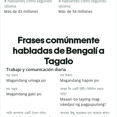
# Hablantes como segundo
# Hablantes como segundo
idioma
idioma
Más de 43 millones
Más de 54 millones
Frases comúnmente
habladas de Bengalí a
Tagalo
Slide 1 of 6
Trabajo y comunicación diaria
S
শুভ সকাল
শুভ বিকাল
হ
Magandang umaga po
Magandang hapon po
H
শুভ সন্ধ্যা
আমরা কি একটি মিটিং শিডিউল করতে
আ
Magandang gabi po
পারি?
A
Maaari ba tayong mag-
শ
iskedyul ng pagpupulong?
আমি আপনাকে একটি ইমেল পাঠাব.
আপনার কিছু প্রয়োজন হলে আমাকে জানান