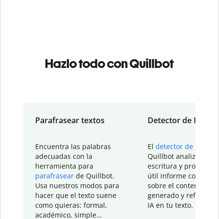
Hazlo todo con Quillbot
Parafrasear textos
Detector de IA
Encuentra las palabras
El
detector de IA
de
adecuadas con la
Quillbot analiza tu
herramienta para
escritura y proporcio
parafrasear
de Quillbot.
útil informe con detal
Usa nuestros modos para
sobre el contenido
hacer que el texto suene
generado y refinado p
como quieras: formal,
IA en tu texto.
académico, simple…