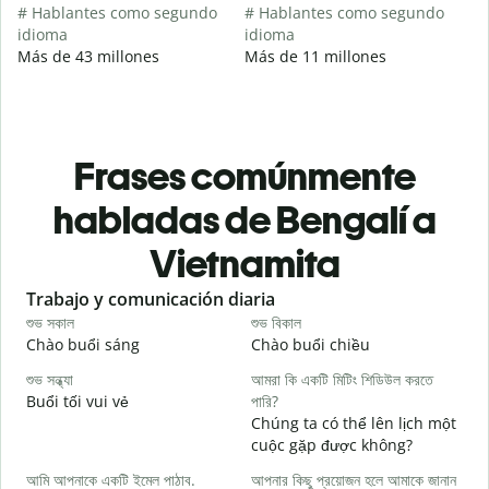
# Hablantes como segundo
# Hablantes como segundo
idioma
idioma
Más de 43 millones
Más de 11 millones
Frases comúnmente
habladas de Bengalí a
Vietnamita
Slide 1 of 6
Trabajo y comunicación diaria
S
শুভ সকাল
শুভ বিকাল
হ
Chào buổi sáng
Chào buổi chiều
X
শুভ সন্ধ্যা
আমরা কি একটি মিটিং শিডিউল করতে
আ
Buổi tối vui vẻ
পারি?
T
Chúng ta có thể lên lịch một
শ
cuộc gặp được không?
C
আমি আপনাকে একটি ইমেল পাঠাব.
আপনার কিছু প্রয়োজন হলে আমাকে জানান
t