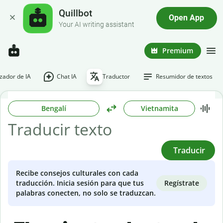
Quillbot
Open App
Your AI writing assistant
Premium
ador de IA
Chat IA
Traductor
Resumidor de textos
Bengalí
Vietnamita
Traducir
Recibe consejos culturales con cada
Regístrate
traducción. Inicia sesión para que tus
palabras conecten, no solo se traduzcan.