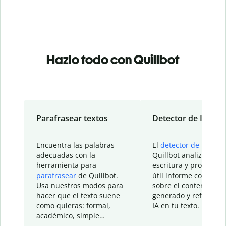
Hazlo todo con Quillbot
Parafrasear textos
Detector de IA
Encuentra las palabras
El
detector de IA
de
adecuadas con la
Quillbot analiza tu
herramienta para
escritura y proporcio
parafrasear
de Quillbot.
útil informe con detal
Usa nuestros modos para
sobre el contenido
hacer que el texto suene
generado y refinado p
como quieras: formal,
IA en tu texto.
académico, simple…