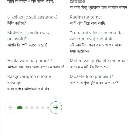
আমি আপনাকে একটি ইমেল পাঠাব.
zatreba
আ
আপনার কিছু প্রয়োজন হলে আমাকে জানান
D
U koliko je sati sastanak?
Radim na tome
হ্
মিটিং কয়টায়?
আমি এটা নিয়ে কাজ করছি
D
Možete li, molim vas,
Treba mi više vremena da
বি
pojasniti?
završim ovaj zadatak
আপনি কি স্পষ্ট করতে পারেন?
এই কাজটি সম্পন্ন করতে আমার আরও
G
সময় প্রয়োজন
ক
Hvala vam na pomoći!
Molim vas pošaljite mi email
আপনার সাহায্যের জন্য আপনাকে ধন্যবাদ!
আমাকে একটি ইমেইল পাঠান
Razgovarajmo o tome
Možete li to ponoviti?
kasnije
আপনি যে পুনরাবৃত্তি করতে পারেন?
এ নিয়ে পরে আলোচনা করা যাক