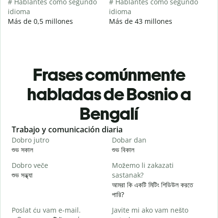
# Hablantes como segundo
# Hablantes como segundo
idioma
idioma
Más de 0,5 millones
Más de 43 millones
Frases comúnmente
habladas de Bosnio a
Bengalí
Slide 1 of 6
Trabajo y comunicación diaria
S
Dobro jutro
Dobar dan
Z
শুভ সকাল
শুভ বিকাল
হ
Dobro veče
Možemo li zakazati
M
শুভ সন্ধ্যা
sastanak?
আ
আমরা কি একটি মিটিং শিডিউল করতে
D
পারি?
শ
Poslat ću vam e-mail.
Javite mi ako vam nešto