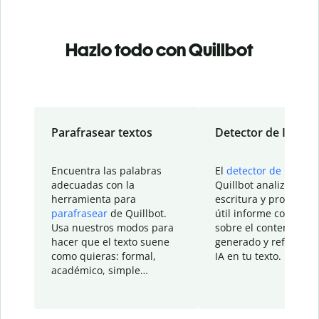
Hazlo todo con Quillbot
Parafrasear textos
Detector de IA
Encuentra las palabras
El
detector de IA
de
adecuadas con la
Quillbot analiza tu
herramienta para
escritura y proporcio
parafrasear
de Quillbot.
útil informe con detal
Usa nuestros modos para
sobre el contenido
hacer que el texto suene
generado y refinado p
como quieras: formal,
IA en tu texto.
académico, simple…