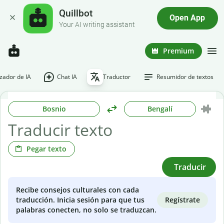
Quillbot
Open App
Your AI writing assistant
Premium
ador de IA
Chat IA
Traductor
Resumidor de textos
Bosnio
Bengalí
Pegar texto
Traducir
Recibe consejos culturales con cada
Regístrate
traducción. Inicia sesión para que tus
palabras conecten, no solo se traduzcan.