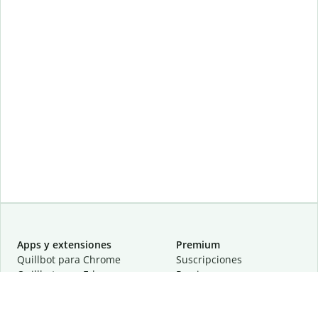
Apps y extensiones
Premium
Quillbot para Chrome
Suscripciones
Quillbot para Edge
Precios
Quillbot para Safari
Para equipos
Quillbot para Android
Afiliación