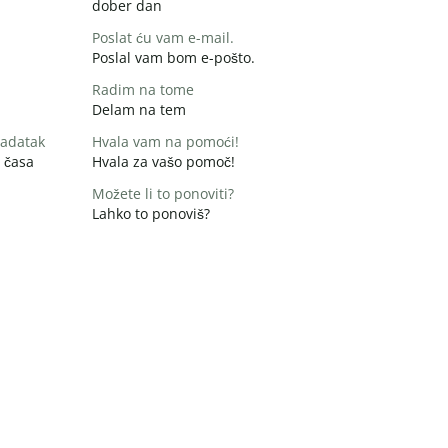
dober dan
Poslat ću vam e-mail.
Poslal vam bom e-pošto.
Radim na tome
Delam na tem
zadatak
Hvala vam na pomoći!
 časa
Hvala za vašo pomoč!
Možete li to ponoviti?
Lahko to ponoviš?