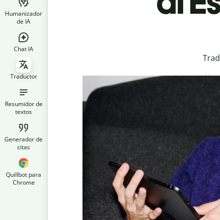
al E
Humanizador
de IA
Chat IA
Trad
Traductor
Resumidor de
textos
Generador de
citas
Quillbot para
Chrome