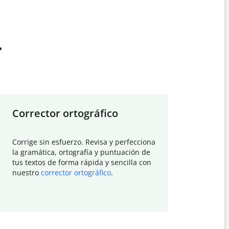
t
Corrector ortográfico
Resumid
Corrige sin esfuerzo. Revisa y perfecciona
Deja que el
la gramática, ortografía y puntuación de
Quillbot si
tus textos de forma rápida y sencilla con
investigació
nuestro
corrector ortográfico
.
electrónico
visión gener