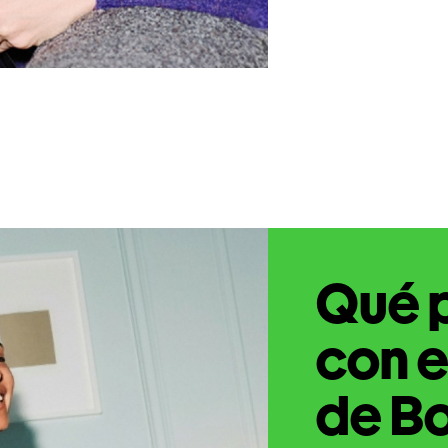
Qué 
con e
de Bo