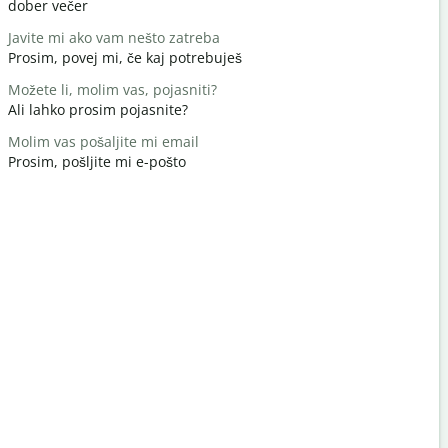
dober večer
Živjo/živjo
Javite mi ako vam nešto zatreba
Kako si?
Prosim, povej mi, če kaj potrebuješ
kako si
Možete li, molim vas, pojasniti?
Nema na 
Ali lahko prosim pojasnite?
Vabljeni
Molim vas pošaljite mi email
Izvinite / I
Prosim, pošljite mi e-pošto
Oprostite /
Gdje je naj
Kje je najbl