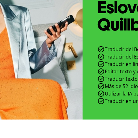
Eslo
Quill
Traducir del B
Traducir del E
Traducir en lí
Editar texto y
Traducir texto
Más de 52 idi
Utilizar la IA 
Traducir en un