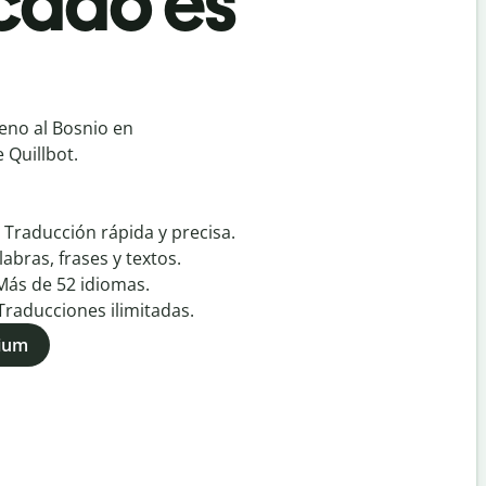
rcado es
eno al Bosnio en
 Quillbot.
:
Traducción rápida y precisa.
labras, frases y textos.
Más de
52
idiomas.
Traducciones ilimitadas.
mium