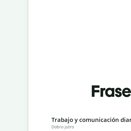
Fras
Slide 1 of 6
Trabajo y comunicación dia
Dobro jutro