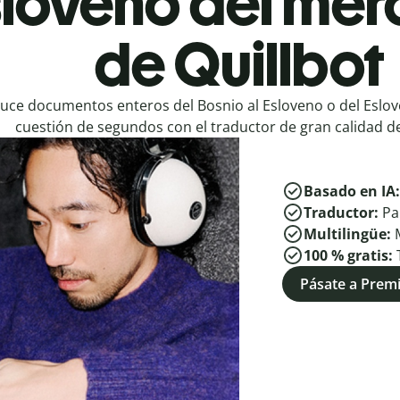
sloveno del me
de Quillbot
uce documentos enteros del Bosnio al Esloveno o del Eslov
cuestión de segundos con el traductor de gran calidad de
Basado en IA
Traductor:
Pa
Multilingüe:
100 % gratis:
Pásate a Pre