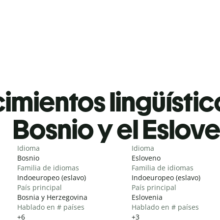
mientos lingüístic
Bosnio y el Eslov
Idioma
Idioma
Bosnio
Esloveno
Familia de idiomas
Familia de idiomas
Indoeuropeo (eslavo)
Indoeuropeo (eslavo)
País principal
País principal
Bosnia y Herzegovina
Eslovenia
Hablado en # países
Hablado en # países
+6
+3