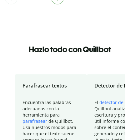
Hazlo todo con Quillbot
Parafrasear textos
Detector de IA
Encuentra las palabras
El
detector de IA
de
adecuadas con la
Quillbot analiza tu
herramienta para
escritura y proporcio
parafrasear
de Quillbot.
útil informe con detal
Usa nuestros modos para
sobre el contenido
hacer que el texto suene
generado y refinado p
como quieras: formal,
IA en tu texto.