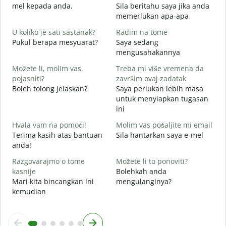
mel kepada anda.
Sila beritahu saya jika anda
A
memerlukan apa-apa
D
U koliko je sati sastanak?
Radim na tome
Y
Pukul berapa mesyuarat?
Saya sedang
mengusahakannya
D
s
Možete li, molim vas,
Treba mi više vremena da
pojasniti?
završim ovaj zadatak
G
Boleh tolong jelaskan?
Saya perlukan lebih masa
D
untuk menyiapkan tugasan
ini
Hvala vam na pomoći!
Molim vas pošaljite mi email
Terima kasih atas bantuan
Sila hantarkan saya e-mel
anda!
Razgovarajmo o tome
Možete li to ponoviti?
kasnije
Bolehkah anda
Mari kita bincangkan ini
mengulanginya?
kemudian