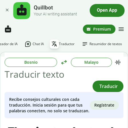
Quillbot
Open App
Your AI writing assistant
Premium
ador de IA
Chat IA
Traductor
Resumidor de textos
Bosnio
Malayo
Traducir
Recibe consejos culturales con cada
Regístrate
traducción. Inicia sesión para que tus
palabras conecten, no solo se traduzcan.