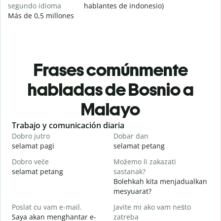
segundo idioma
hablantes de indonesio)
Más de 0,5 millones
Frases comúnmente
habladas de Bosnio a
Malayo
Slide 1 of 6
Trabajo y comunicación diaria
S
Dobro jutro
Dobar dan
Z
selamat pagi
selamat petang
H
Dobro veče
Možemo li zakazati
M
selamat petang
sastanak?
n
Bolehkah kita menjadualkan
D
mesyuarat?
S
Poslat ću vam e-mail.
Javite mi ako vam nešto
p
Saya akan menghantar e-
zatreba