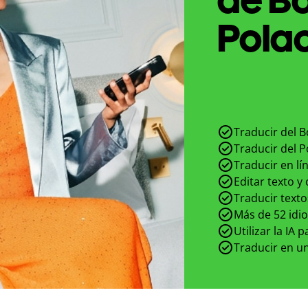
Polac
Traducir del B
Traducir del P
Traducir en lí
Editar texto y
Traducir texto
Más de 52 idi
Utilizar la IA 
Traducir en un