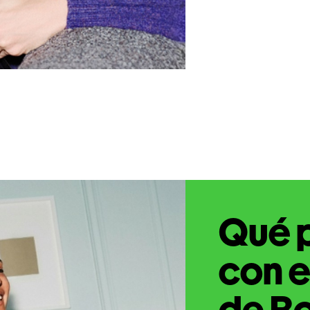
Qué 
con e
de Bo