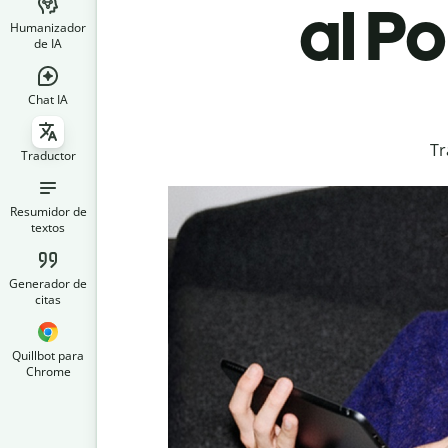
al P
Humanizador
de IA
Chat IA
Tr
Traductor
Resumidor de
textos
Generador de
citas
Quillbot para
Chrome