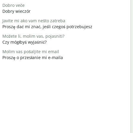
Dobro veče
Zdravo / Z
Dobry wieczór
Cześć / Cz
Javite mi ako vam nešto zatreba
Kako si?
Proszę dać mi znać, jeśli czegoś potrzebujesz
Jak się ma
Možete li, molim vas, pojasniti?
Nema na 
Czy mógłbyś wyjaśnić?
Nie ma za 
Molim vas pošaljite mi email
Izvinite / I
Proszę o przesłanie mi e-maila
Przeprasz
Gdje je naj
Gdzie jest 