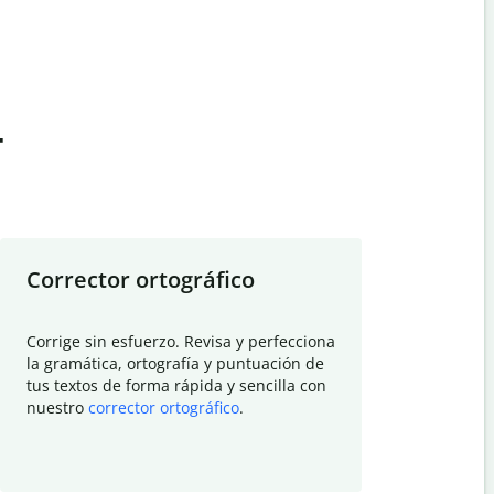
t
Corrector ortográfico
Resumid
Corrige sin esfuerzo. Revisa y perfecciona
Deja que el
la gramática, ortografía y puntuación de
Quillbot si
tus textos de forma rápida y sencilla con
investigació
nuestro
corrector ortográfico
.
electrónico
visión gener