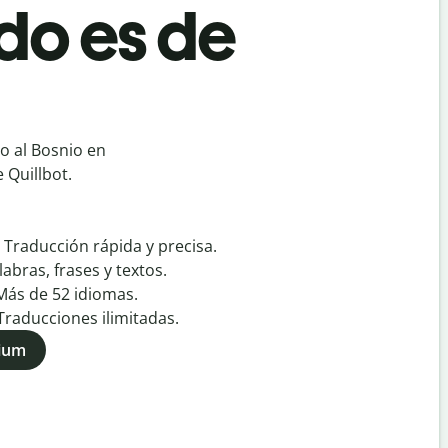
do es de
o al Bosnio en
 Quillbot.
:
Traducción rápida y precisa.
labras, frases y textos.
Más de
52
idiomas.
Traducciones ilimitadas.
mium