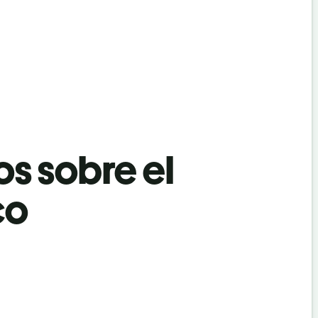
os sobre el
co