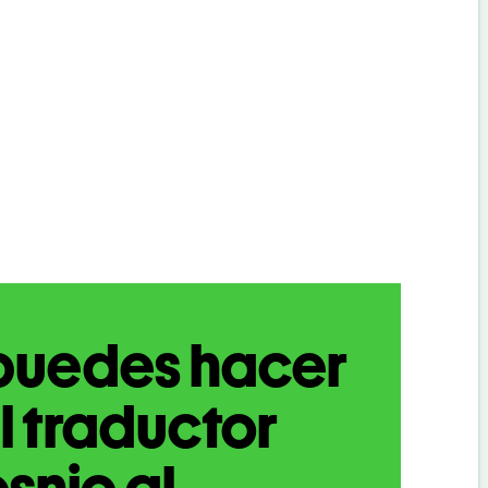
puedes hacer
l traductor
snio al