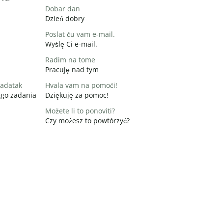
Dobar dan
Dzień dobry
Poslat ću vam e-mail.
Wyślę Ci e-mail.
Radim na tome
Pracuję nad tym
zadatak
Hvala vam na pomoći!
ego zadania
Dziękuję za pomoc!
Možete li to ponoviti?
Czy możesz to powtórzyć?