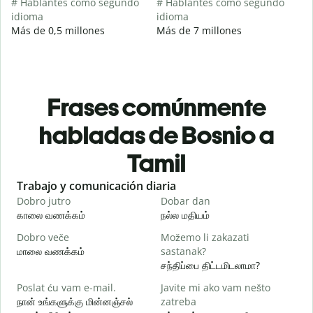
# Hablantes como segundo
# Hablantes como segundo
idioma
idioma
Más de 0,5 millones
Más de 7 millones
Frases comúnmente
habladas de Bosnio a
Tamil
Slide 1 of 6
Trabajo y comunicación diaria
S
Dobro jutro
Dobar dan
Z
காலை வணக்கம்
நல்ல மதியம்
வ
Dobro veče
Možemo li zakazati
M
மாலை வணக்கம்
sastanak?
எ
சந்திப்பை திட்டமிடலாமா?
D
Poslat ću vam e-mail.
Javite mi ako vam nešto
க
நான் உங்களுக்கு மின்னஞ்சல்
zatreba