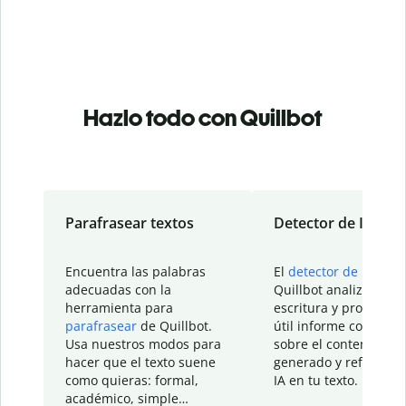
Hazlo todo con Quillbot
Parafrasear textos
Detector de IA
Encuentra las palabras
El
detector de IA
de
adecuadas con la
Quillbot analiza tu
herramienta para
escritura y proporcio
parafrasear
de Quillbot.
útil informe con detal
Usa nuestros modos para
sobre el contenido
hacer que el texto suene
generado y refinado p
como quieras: formal,
IA en tu texto.
académico, simple…