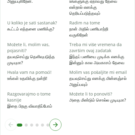
அனுப்புகிறேன்.
உங்களுக்கு ஏதாவது தேவை
என்றால் எனக்கு
ந
தெரியப்படுத்தவும்
D
U koliko je sati sastanak?
Radim na tome
ஆ
கூட்டம் எத்தனை மணிக்கு?
நான் அதில் பணியாற்றி
வருகிறேன்
D
க
Možete li, molim vas,
Treba mi više vremena da
pojasniti?
završim ovaj zadatak
G
தயவுசெய்து தெளிவுபடுத்த
இந்தப் பணியை முடிக்க எனக்கு
அ
முடியுமா?
இன்னும் கால அவகாசம் தேவை
Hvala vam na pomoći!
Molim vas pošaljite mi email
உங்கள் உதவிக்கு நன்றி!
தயவுசெய்து எனக்கு மின்னஞ்சல்
அனுப்பவும்
Razgovarajmo o tome
Možete li to ponoviti?
kasnije
அதை மீண்டும் சொல்ல முடியுமா?
இதை பிறகு விவாதிப்போம்