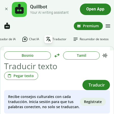
Quillbot
Open App
Your AI writing assistant
Premium
ador de IA
Chat IA
Traductor
Resumidor de textos
Bosnio
Tamil
Pegar texto
Traducir
Recibe consejos culturales con cada
Regístrate
traducción. Inicia sesión para que tus
palabras conecten, no solo se traduzcan.