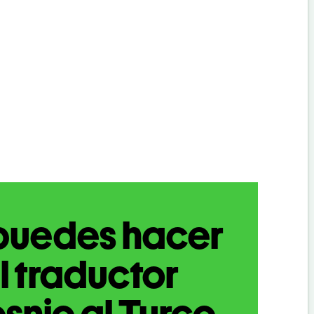
puedes hacer
l traductor
snio al Turco