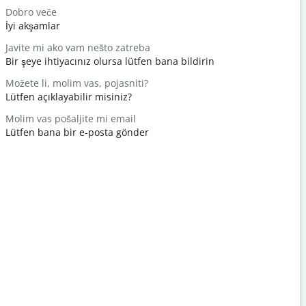
Dobro veče
Zdravo / Z
İyi akşamlar
Merhaba /
Javite mi ako vam nešto zatreba
Kako si?
Bir şeye ihtiyacınız olursa lütfen bana bildirin
Nasılsın?
Možete li, molim vas, pojasniti?
Nema na 
Lütfen açıklayabilir misiniz?
Rica eder
Molim vas pošaljite mi email
Izvinite / I
Lütfen bana bir e-posta gönder
Afedersin
Gdje je naj
En yakın o