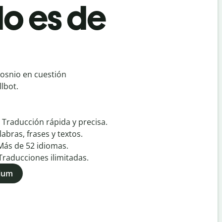
do es de
Bosnio en cuestión
lbot.
:
Traducción rápida y precisa.
labras, frases y textos.
Más de
52
idiomas.
Traducciones ilimitadas.
mium