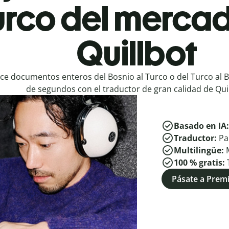
urco del merca
Quillbot
ce documentos enteros del Bosnio al Turco o del Turco al 
de segundos con el traductor de gran calidad de Quil
Basado en IA
Traductor:
Pa
Multilingüe:
100 % gratis:
Pásate a Pre