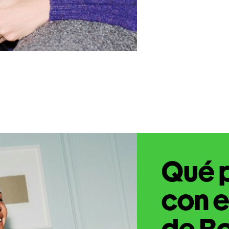
Qué 
con e
de Bo