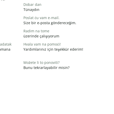
Dobar dan
Tünaydın
Poslat ću vam e-mail.
Size bir e-posta göndereceğim.
Radim na tome
üzerinde çalışıyorum
zadatak
Hvala vam na pomoći!
zamana
Yardımlarınız için teşekkür ederim!
Možete li to ponoviti?
Bunu tekrarlayabilir misin?