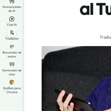
al T
Humanizador
de IA
Chat IA
Tradu
Traductor
Resumidor de
textos
Generador de
citas
Quillbot para
Chrome