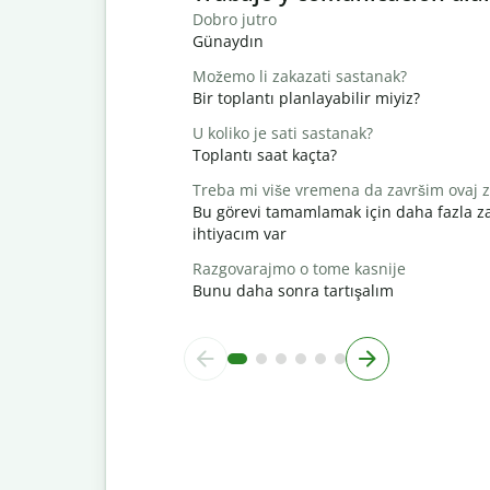
Dobro jutro
Günaydın
Možemo li zakazati sastanak?
Bir toplantı planlayabilir miyiz?
U koliko je sati sastanak?
Toplantı saat kaçta?
Treba mi više vremena da završim ovaj 
Bu görevi tamamlamak için daha fazla 
ihtiyacım var
Razgovarajmo o tome kasnije
Bunu daha sonra tartışalım