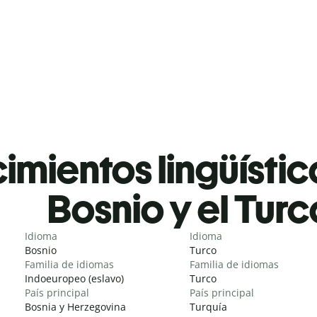
mientos lingüístic
Bosnio y el Turc
Idioma
Idioma
Bosnio
Turco
Familia de idiomas
Familia de idiomas
Indoeuropeo (eslavo)
Turco
País principal
País principal
Bosnia y Herzegovina
Turquía