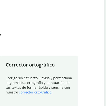
t
Corrector ortográfico
Resumid
Corrige sin esfuerzo. Revisa y perfecciona
Deja que el
la gramática, ortografía y puntuación de
Quillbot si
tus textos de forma rápida y sencilla con
investigació
nuestro
corrector ortográfico
.
electrónico
visión gener