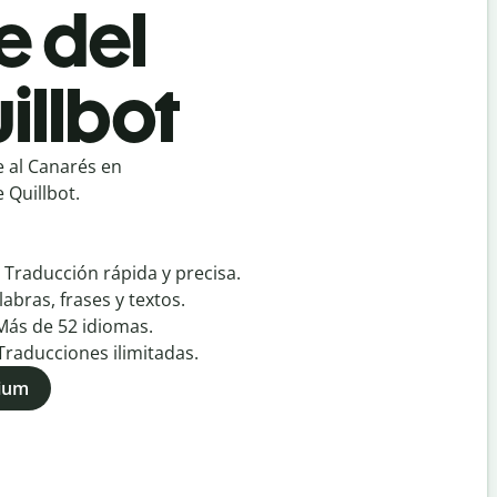
e del
illbot
 al Canarés en
 Quillbot.
:
Traducción rápida y precisa.
labras, frases y textos.
Más de
52
idiomas.
Traducciones ilimitadas.
mium