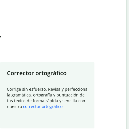
t
Corrector ortográfico
Resumid
Corrige sin esfuerzo. Revisa y perfecciona
Deja que el
la gramática, ortografía y puntuación de
Quillbot si
tus textos de forma rápida y sencilla con
investigació
nuestro
corrector ortográfico
.
electrónico
visión gener