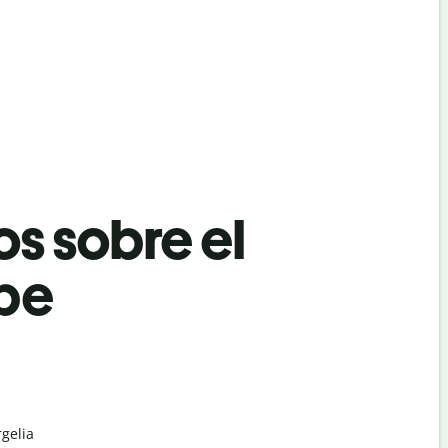
os sobre el
abe
rgelia