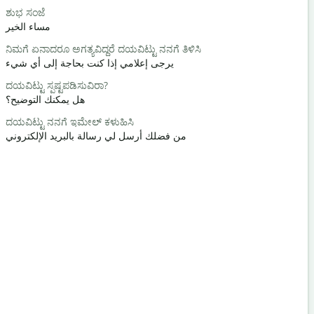
ಶುಭ ಸಂಜೆ
ಹಲೋ / ಹಾ
مساء الخير
مرحبا / مرح
ನಿಮಗೆ ಏನಾದರೂ ಅಗತ್ಯವಿದ್ದರೆ ದಯವಿಟ್ಟು ನನಗೆ ತಿಳಿಸಿ
ಹೇಗಿದ್ದೀಯಾ?
يرجى إعلامي إذا كنت بحاجة إلى أي شيء
كيف حالك؟
ದಯವಿಟ್ಟು ಸ್ಪಷ್ಟಪಡಿಸುವಿರಾ?
ನಿಮಗೆ ಸ್ವಾಗತ
هل يمكنك التوضيح؟
على الرحب 
ದಯವಿಟ್ಟು ನನಗೆ ಇಮೇಲ್ ಕಳುಹಿಸಿ
ಕ್ಷಮಿಸಿ / ಕ್ಷಮಿ
من فضلك أرسل لي رسالة بالبريد الإلكتروني
عفوا / آسف
ಹತ್ತಿರದ ಹೋಟೆ
أين يقع أقر