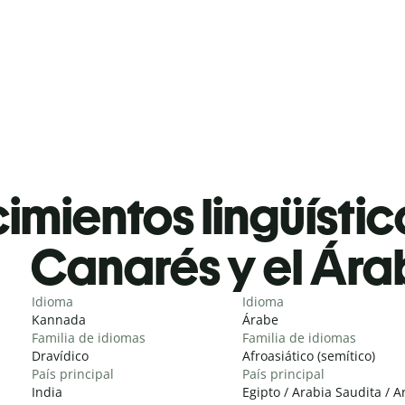
mientos lingüístic
Canarés y el Ár
Idioma
Idioma
Kannada
Árabe
Familia de idiomas
Familia de idiomas
Dravídico
Afroasiático (semítico)
País principal
País principal
India
Egipto / Arabia Saudita / A