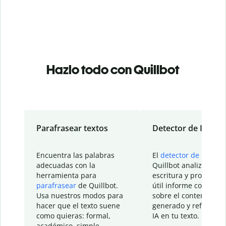
Hazlo todo con Quillbot
Parafrasear textos
Detector de IA
Encuentra las palabras
El
detector de IA
de
adecuadas con la
Quillbot analiza tu
herramienta para
escritura y proporcio
parafrasear
de Quillbot.
útil informe con detal
Usa nuestros modos para
sobre el contenido
hacer que el texto suene
generado y refinado p
como quieras: formal,
IA en tu texto.
académico, simple…