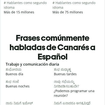
# Hablantes como segundo
# Hablantes como segundo
idioma
idioma
Más de 15 millones
Más de 75 millones
Frases comúnmente
habladas de Canarés a
Español
Slide 1 of 6
Trabajo y comunicación diaria
S
ಶುಭೋದಯ
ಶುಭ ಮಧ್ಯಾಹ್ನ
Buenos día
Buenas tardes
H
ಶುಭ ಸಂಜೆ
ನಾವು ಸಭೆಯನ್ನು
ನ
Buenas noches
ನಿಗದಿಪಡಿಸಬಹುದೇ?
M
¿Podemos programar una
reunión?
B
ನಾನು ನಿಮಗೆ ಇಮೇಲ್
ನಿಮಗೆ ಏನಾದರೂ ಅಗತ್ಯವಿದ್ದರೆ
n