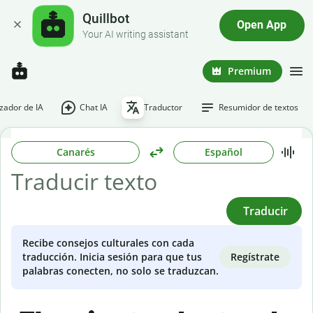
Quillbot
Open App
Your AI writing assistant
Premium
ador de IA
Chat IA
Traductor
Resumidor de textos
Canarés
Español
Traducir
Recibe consejos culturales con cada
Regístrate
traducción. Inicia sesión para que tus
palabras conecten, no solo se traduzcan.