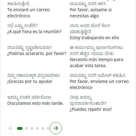
ಕಳುಹಿಸುತ್ತೇನೆ.
ದಯವಿಟ್ಟು ನನಗೆ ತಿಳಿಸಿ
ನ
Te enviaré un correo
Por favor, avísame si
D
electrónico.
necesitas algo
ಹ
ಸಭೆ ಎಷ್ಟು ಗಂಟೆಗೆ?
ನಾನು ಅದರ ಮೇಲೆ ಕೆಲಸ
S
¿A qué hora es la reunión?
ಮಾಡುತ್ತಿದ್ದೇನೆ
Estoy trabajando en ello
A
ದಯವಿಟ್ಟು ಸ್ಪಷ್ಟಪಡಿಸುವಿರಾ?
ಈ ಕಾರ್ಯವನ್ನು ಪೂರ್ಣಗೊಳಿಸಲು
¿Podrías aclararlo, por favor?
ನನಗೆ ಹೆಚ್ಚಿನ ಸಮಯ ಬೇಕು
Necesito más tiempo para
ಹ
acabar esta tarea.
¿
c
ನಿಮ್ಮ ಸಹಾಯಕ್ಕಾಗಿ ಧನ್ಯವಾದಗಳು!
ದಯವಿಟ್ಟು ನನಗೆ ಇಮೇಲ್ ಕಳುಹಿಸಿ
¡Gracias por tu ayuda!
Por favor, envíame un correo
electrónico
ಇದನ್ನು ನಂತರ ಚರ್ಚಿಸೋಣ
ನೀವು ಅದನ್ನು
Discutamos esto más tarde.
ಪುನರಾವರ್ತಿಸಬಹುದೇ?
¿Puedes repetir eso?