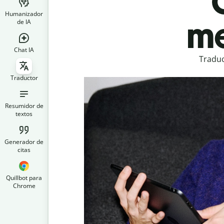
Humanizador
me
de IA
Chat IA
Traduc
Traductor
Resumidor de
textos
Generador de
citas
Quillbot para
Chrome