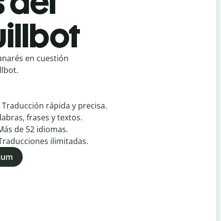
 del
illbot
anarés en cuestión
lbot.
:
Traducción rápida y precisa.
labras, frases y textos.
Más de
52
idiomas.
Traducciones ilimitadas.
mium