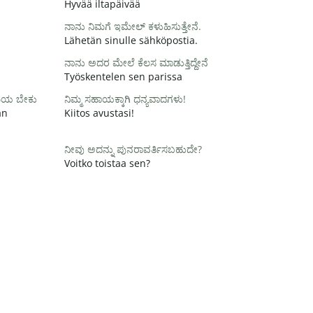
Hyvää iltapäivää
ನಾನು ನಿಮಗೆ ಇಮೇಲ್ ಕಳುಹಿಸುತ್ತೇನೆ.
Lähetän sinulle sähköpostia.
ನಾನು ಅದರ ಮೇಲೆ ಕೆಲಸ ಮಾಡುತ್ತಿದ್ದೇನೆ
Työskentelen sen parissa
ಸಮಯ ಬೇಕು
ನಿಮ್ಮ ಸಹಾಯಕ್ಕಾಗಿ ಧನ್ಯವಾದಗಳು!
än
Kiitos avustasi!
ನೀವು ಅದನ್ನು ಪುನರಾವರ್ತಿಸಬಹುದೇ?
Voitko toistaa sen?