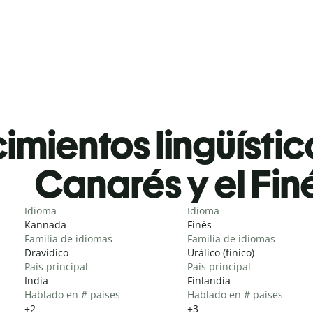
mientos lingüístic
Canarés y el Fin
Idioma
Idioma
Kannada
Finés
Familia de idiomas
Familia de idiomas
Dravídico
Urálico (fínico)
País principal
País principal
India
Finlandia
Hablado en # países
Hablado en # países
+2
+3