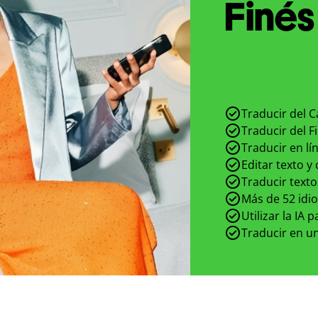
Finés
Traducir del C
Traducir del F
Traducir en lí
Editar texto y
Traducir texto
Más de 52 idi
Utilizar la IA 
Traducir en un