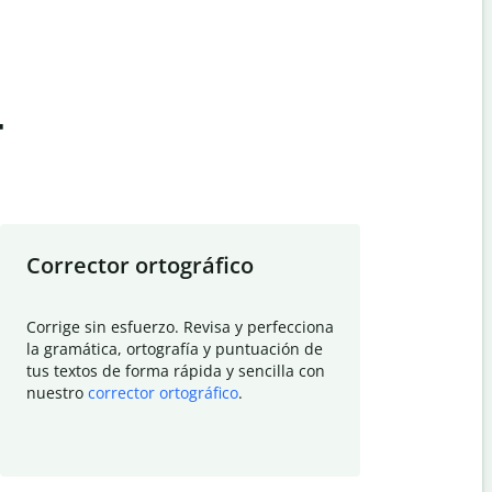
t
Corrector ortográfico
Resumid
Corrige sin esfuerzo. Revisa y perfecciona
Deja que el
la gramática, ortografía y puntuación de
Quillbot si
tus textos de forma rápida y sencilla con
investigació
nuestro
corrector ortográfico
.
electrónico
visión gener