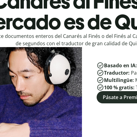
Canarés al Finés
rcado es de Qu
e documentos enteros del Canarés al Finés o del Finés al C
de segundos con el traductor de gran calidad de Quil
Basado en IA
Traductor:
Pa
Multilingüe:
100 % gratis:
Pásate a Pre