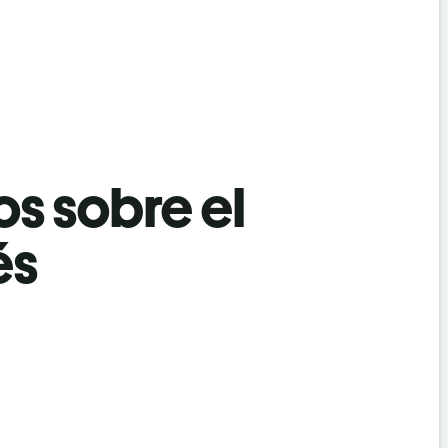
os sobre el
és