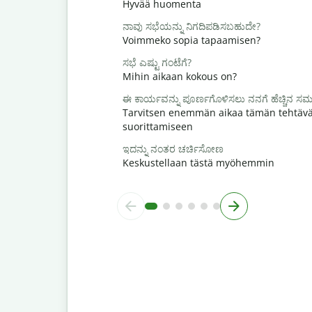
Hyvää huomenta
ನಾವು ಸಭೆಯನ್ನು ನಿಗದಿಪಡಿಸಬಹುದೇ?
Voimmeko sopia tapaamisen?
ಸಭೆ ಎಷ್ಟು ಗಂಟೆಗೆ?
Mihin aikaan kokous on?
ಈ ಕಾರ್ಯವನ್ನು ಪೂರ್ಣಗೊಳಿಸಲು ನನಗೆ ಹೆಚ್ಚಿನ 
Tarvitsen enemmän aikaa tämän tehtäv
suorittamiseen
ಇದನ್ನು ನಂತರ ಚರ್ಚಿಸೋಣ
Keskustellaan tästä myöhemmin