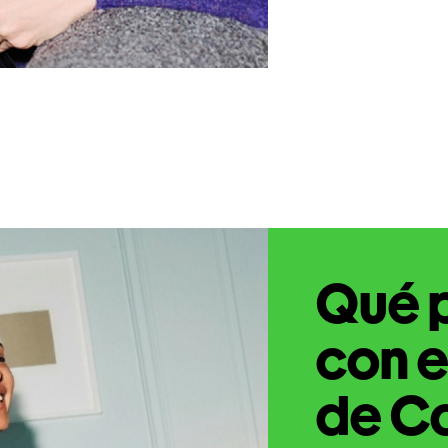
Qué 
con e
de Ca