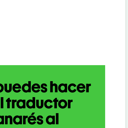
puedes hacer
l traductor
narés al