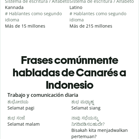
Sistema de escritura / Alfabeto
Sistema de escritura / Alfabeto
Kannada
Latino
# Hablantes como segundo
# Hablantes como segundo
idioma
idioma
Más de 15 millones
Más de 215 millones
Frases comúnmente
habladas de Canarés a
Indonesio
Slide 1 of 6
Trabajo y comunicación diaria
S
ಶುಭೋದಯ
ಶುಭ ಮಧ್ಯಾಹ್ನ
Selamat pagi
Selamat siang
H
ಶುಭ ಸಂಜೆ
ನಾವು ಸಭೆಯನ್ನು
ನ
Selamat malam
ನಿಗದಿಪಡಿಸಬಹುದೇ?
N
Bisakah kita menjadwalkan
pertemuan?