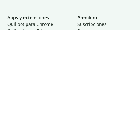
Apps y extensiones
Premium
Quillbot para Chrome
Suscripciones
Quillbot para Edge
Precios
Quillbot para Safari
Para equipos
Quillbot para Android
Afiliación
Quillbot para iOS
Solicita una demostración
Quillbot para Windows
Quillbot para macOS
Quillbot para Word
Herramientas
Empresa
Recursos de escritura
Acerca de
Corrección lingüística
Privacidad
Citas y originalidad
Empleos
Herramientas de IA
Centro de ayuda
Herramientas PDF
Contáctanos
Herramientas para
Recursos
imágenes
Otras herramientas
Herramientas de conversión