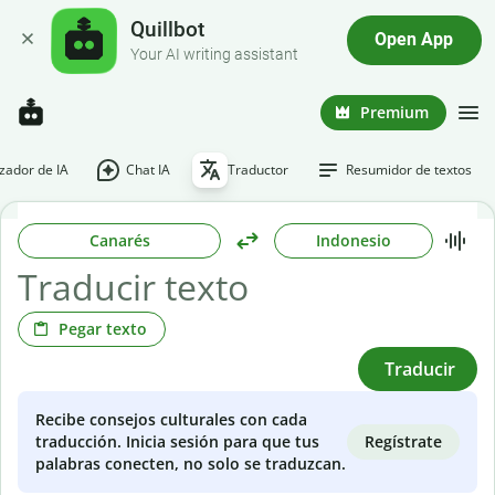
Quillbot
Open App
Your AI writing assistant
Premium
ador de IA
Chat IA
Traductor
Resumidor de textos
Canarés
Indonesio
Pegar texto
Traducir
Recibe consejos culturales con cada
Regístrate
traducción. Inicia sesión para que tus
palabras conecten, no solo se traduzcan.