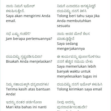
S
ನಾನು ನಿಮಗೆ ಇಮೇಲ್
ನಿಮಗೆ ಏನಾದರೂ ಅಗತ್ಯವಿದ್ದರೆ
ಕಳುಹಿಸುತ್ತೇನೆ.
ದಯವಿಟ್ಟು ನನಗೆ ತಿಳಿಸಿ
ನ
Saya akan mengirimi Anda
Tolong beri tahu saya jika
T
email.
Anda membutuhkan
sesuatu
ಹ
Y
ಸಭೆ ಎಷ್ಟು ಗಂಟೆಗೆ?
ನಾನು ಅದರ ಮೇಲೆ ಕೆಲಸ
Jam berapa pertemuannya?
ಮಾಡುತ್ತಿದ್ದೇನೆ
Saya sedang
S
mengerjakannya
ದಯವಿಟ್ಟು ಸ್ಪಷ್ಟಪಡಿಸುವಿರಾ?
ಈ ಕಾರ್ಯವನ್ನು ಪೂರ್ಣಗೊಳಿಸಲು
Bisakah Anda menjelaskan?
ನನಗೆ ಹೆಚ್ಚಿನ ಸಮಯ ಬೇಕು
ಹ
Saya memerlukan lebih
D
banyak waktu untuk
menyelesaikan tugas ini
ನಿಮ್ಮ ಸಹಾಯಕ್ಕಾಗಿ ಧನ್ಯವಾದಗಳು!
ದಯವಿಟ್ಟು ನನಗೆ ಇಮೇಲ್ ಕಳುಹಿಸಿ
Terima kasih atas bantuan
Tolong kirimkan saya email
Anda!
ಇದನ್ನು ನಂತರ ಚರ್ಚಿಸೋಣ
ನೀವು ಅದನ್ನು
Mari kita bahas ini nanti
ಪುನರಾವರ್ತಿಸಬಹುದೇ?