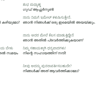
ಶುಭ ಮಧ್ಯಾಹ್ನ
ഗുഡ് ആഫ്റ്റർനൂൺ
ನಾನು ನಿಮಗೆ ಇಮೇಲ್ ಕಳುಹಿಸುತ್ತೇನೆ.
ാൻ കഴിയുമോ?
ഞാൻ നിങ്ങൾക്ക് ഒരു ഇമെയിൽ അയയ്ക്കും.
ನಾನು ಅದರ ಮೇಲೆ ಕೆಲಸ ಮಾಡುತ್ತಿದ್ದೇನೆ
ഞാൻ അതിൽ പ്രവർത്തിക്കുകയാണ്
ಸಮಯ ಬೇಕು
ನಿಮ್ಮ ಸಹಾಯಕ್ಕಾಗಿ ಧನ್ಯವಾದಗಳು!
ൂടുതൽ സമയം
നിന്റെ സഹായത്തിന് നന്ദി!
ನೀವು ಅದನ್ನು ಪುನರಾವರ್ತಿಸಬಹುದೇ?
നിങ്ങൾക്ക് അത് ആവർത്തിക്കാമോ?