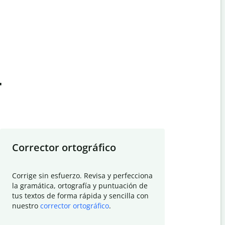
t
Corrector ortográfico
Resumid
Corrige sin esfuerzo. Revisa y perfecciona
Deja que el
la gramática, ortografía y puntuación de
Quillbot si
tus textos de forma rápida y sencilla con
investigació
nuestro
corrector ortográfico
.
electrónico
visión gener