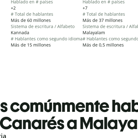
Hablado en # países
Hablado en # países
+2
+7
# Total de hablantes
# Total de hablantes
Más de 60 millones
Más de 37 millones
Sistema de escritura / Alfabeto
Sistema de escritura / Alf
Kannada
Malayalam
# Hablantes como segundo idioma
# Hablantes como segund
Más de 15 millones
Más de 0,5 millones
es comúnmente ha
Canarés a Malay
ria