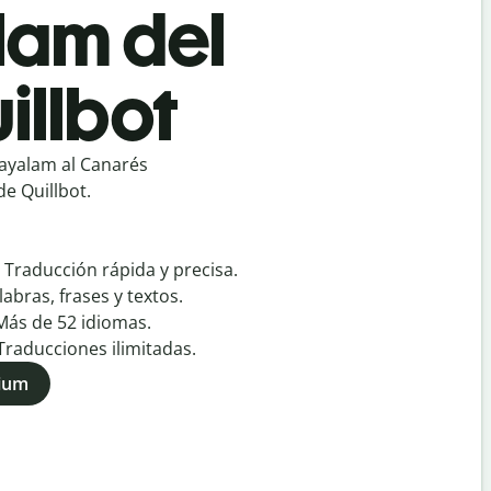
lam del
illbot
ayalam al Canarés
e Quillbot.
:
Traducción rápida y precisa.
labras, frases y textos.
Más de
52
idiomas.
Traducciones ilimitadas.
mium