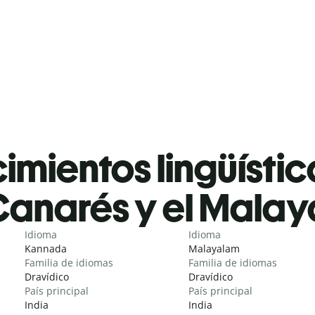
mientos lingüístic
Canarés y el Mala
Idioma
Idioma
Kannada
Malayalam
Familia de idiomas
Familia de idiomas
Dravídico
Dravídico
País principal
País principal
India
India