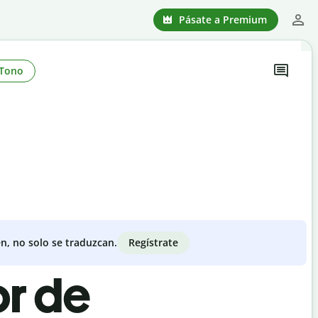
Pásate a Premium
Tono
Regístrate
n, no solo se traduzcan.
or de