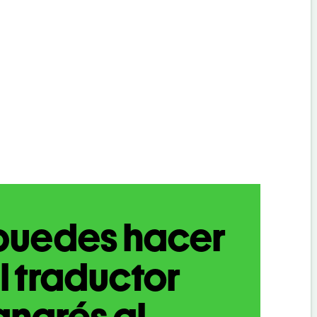
puedes hacer
l traductor
narés al