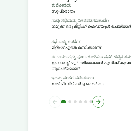
ಶುಭೋದಯ
സുപ്രഭാതം
ನಾವು ಸಭೆಯನ್ನು ನಿಗದಿಪಡಿಸಬಹುದೇ?
നമുക്ക് ഒരു മീറ്റിംഗ് ഷെഡ്യൂൾ ചെയ്യ
ಸಭೆ ಎಷ್ಟು ಗಂಟೆಗೆ?
മീറ്റിംഗ് എത്ര മണിക്കാണ്?
ಈ ಕಾರ್ಯವನ್ನು ಪೂರ್ಣಗೊಳಿಸಲು ನನಗೆ ಹೆಚ್ಚಿನ 
ഈ ടാസ്ക് പൂർത്തിയാക്കാൻ എനിക്ക് ക
ആവശ്യമാണ്
ಇದನ್ನು ನಂತರ ಚರ್ಚಿಸೋಣ
ഇത് പിന്നീട് ചർച്ച ചെയ്യാം