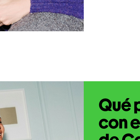
Qué 
con e
de Ca