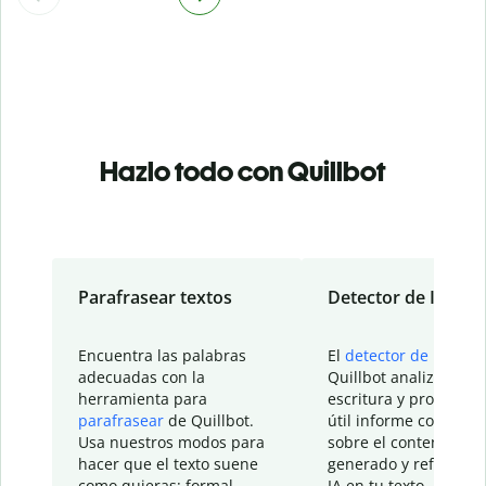
Hazlo todo con Quillbot
Parafrasear textos
Detector de IA
Encuentra las palabras
El
detector de IA
de
adecuadas con la
Quillbot analiza tu
herramienta para
escritura y proporcio
parafrasear
de Quillbot.
útil informe con detal
Usa nuestros modos para
sobre el contenido
hacer que el texto suene
generado y refinado p
como quieras: formal,
IA en tu texto.