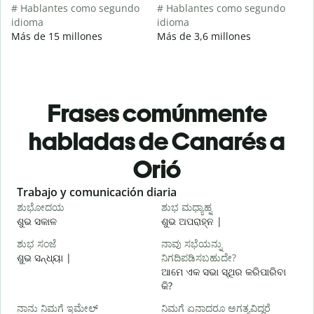
# Hablantes como segundo
# Hablantes como segundo
idioma
idioma
Más de 15 millones
Más de 3,6 millones
Frases comúnmente
habladas de Canarés a
Orió
Slide 1 of 6
Trabajo y comunicación diaria
S
ಶುಭೋದಯ
ಶುಭ ಮಧ್ಯಾಹ್ನ
ଶୁଭ ସକାଳ
ଶୁଭ ଅପରାହ୍ନ |
ନ
ಶುಭ ಸಂಜೆ
ನಾವು ಸಭೆಯನ್ನು
ನ
ଶୁଭ ସନ୍ଧ୍ୟା |
ನಿಗದಿಪಡಿಸಬಹುದೇ?
ମ
ଆମେ ଏକ ସଭା ସ୍ଥିର କରିପାରିବା
କି?
ଶ
ನಾನು ನಿಮಗೆ ಇಮೇಲ್
ನಿಮಗೆ ಏನಾದರೂ ಅಗತ್ಯವಿದ್ದರೆ