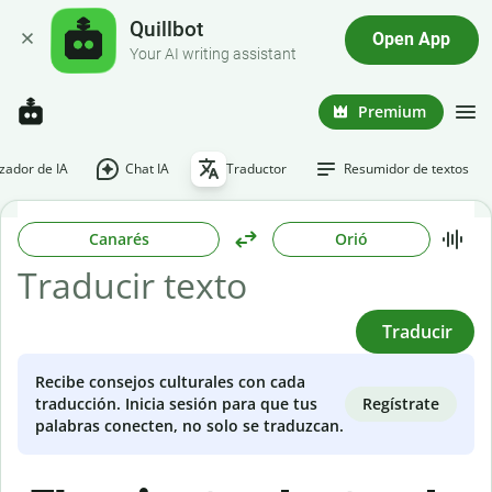
Quillbot
Open App
Your AI writing assistant
Premium
ador de IA
Chat IA
Traductor
Resumidor de textos
Canarés
Orió
Traducir
Recibe consejos culturales con cada
Regístrate
traducción. Inicia sesión para que tus
palabras conecten, no solo se traduzcan.