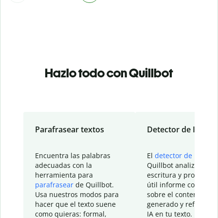
Hazlo todo con Quillbot
Parafrasear textos
Detector de IA
Encuentra las palabras
El
detector de IA
de
adecuadas con la
Quillbot analiza tu
herramienta para
escritura y proporcio
parafrasear
de Quillbot.
útil informe con detal
Usa nuestros modos para
sobre el contenido
hacer que el texto suene
generado y refinado p
como quieras: formal,
IA en tu texto.