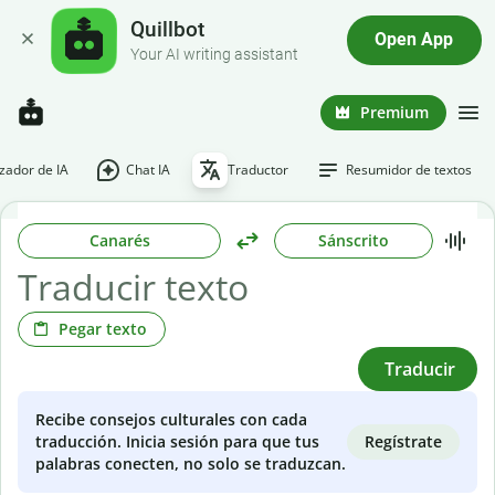
Quillbot
Open App
Your AI writing assistant
Premium
ador de IA
Chat IA
Traductor
Resumidor de textos
Canarés
Sánscrito
Pegar texto
Traducir
Recibe consejos culturales con cada
Regístrate
traducción. Inicia sesión para que tus
palabras conecten, no solo se traduzcan.