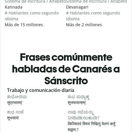
Sistema de escritura / Alfabeto
Sistema de escritura / Alfabeto
Kannada
Devanagari
# Hablantes como segundo
# Hablantes como segundo
idioma
idioma
Más de 15 millones
Más de 2 millones
Frases comúnmente
habladas de Canarés a
Sánscrito
Slide 1 of 6
Trabajo y comunicación diaria
S
ಶುಭೋದಯ
ಶುಭ ಮಧ್ಯಾಹ್ನ
सुप्रभातम्!
शुभमध्यान्हम्!
न
ಶುಭ ಸಂಜೆ
ನಾವು ಸಭೆಯನ್ನು
ನ
शुभसायं!
ನಿಗದಿಪಡಿಸಬಹುದೇ?
म
किञ्चिदयं विषयं निश्चितुं मेलनं कर्तुं
शक्नुम:?