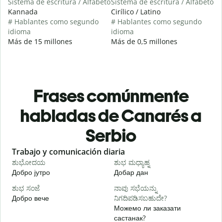
Sistema de escritura / Alfabeto
Sistema de escritura / Alfabeto
Kannada
Cirílico / Latino
# Hablantes como segundo
# Hablantes como segundo
idioma
idioma
Más de 15 millones
Más de 0,5 millones
Frases comúnmente
habladas de Canarés a
Serbio
Slide 1 of 6
Trabajo y comunicación diaria
S
ಶುಭೋದಯ
ಶುಭ ಮಧ್ಯಾಹ್ನ
Добро јутро
Добар дан
З
ಶುಭ ಸಂಜೆ
ನಾವು ಸಭೆಯನ್ನು
ನ
Добро вече
ನಿಗದಿಪಡಿಸಬಹುದೇ?
З
Можемо ли заказати
састанак?