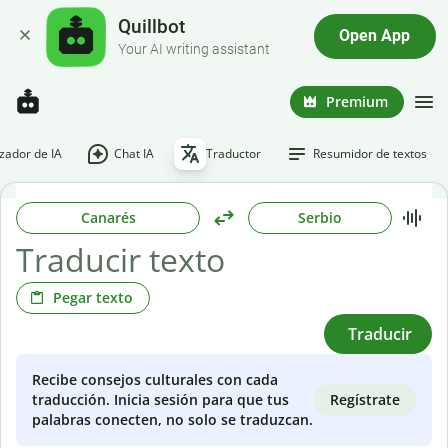
Quillbot
Open App
Your AI writing assistant
Premium
ador de IA
Chat IA
Traductor
Resumidor de textos
Canarés
Serbio
Pegar texto
Traducir
Recibe consejos culturales con cada
Regístrate
traducción. Inicia sesión para que tus
palabras conecten, no solo se traduzcan.