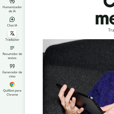
C
Humanizador
me
de IA
Chat IA
Tr
Traductor
Resumidor de
textos
Generador de
citas
Quillbot para
Chrome