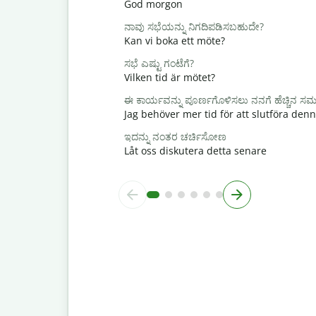
God morgon
ನಾವು ಸಭೆಯನ್ನು ನಿಗದಿಪಡಿಸಬಹುದೇ?
Kan vi boka ett möte?
ಸಭೆ ಎಷ್ಟು ಗಂಟೆಗೆ?
Vilken tid är mötet?
ಈ ಕಾರ್ಯವನ್ನು ಪೂರ್ಣಗೊಳಿಸಲು ನನಗೆ ಹೆಚ್ಚಿನ 
Jag behöver mer tid för att slutföra den
ಇದನ್ನು ನಂತರ ಚರ್ಚಿಸೋಣ
Låt oss diskutera detta senare