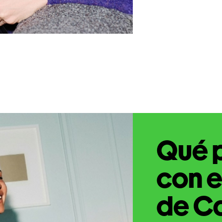
Qué 
con e
de Ca