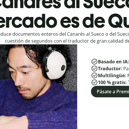
anarés al Suec
rcado es de Qu
aduce documentos enteros del Canarés al Sueco o del Sueco
cuestión de segundos con el traductor de gran calidad de
Basado en IA
Traductor:
Pa
Multilingüe:
100 % gratis:
Pásate a Pre