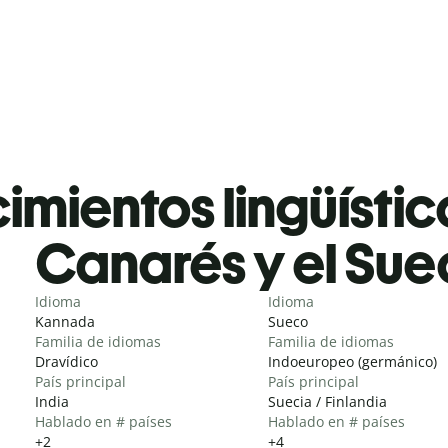
mientos lingüístic
Canarés y el Su
Idioma
Idioma
Kannada
Sueco
Familia de idiomas
Familia de idiomas
Dravídico
Indoeuropeo (germánico)
País principal
País principal
India
Suecia / Finlandia
Hablado en # países
Hablado en # países
+2
+4