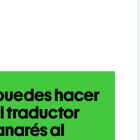
puedes hacer
l traductor
narés al