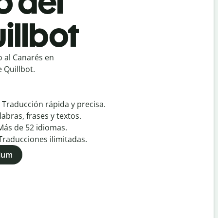
o del
illbot
 al Canarés en
 Quillbot.
:
Traducción rápida y precisa.
labras, frases y textos.
Más de
52
idiomas.
Traducciones ilimitadas.
mium