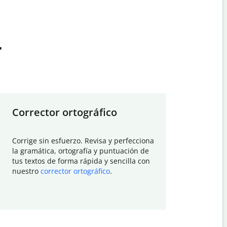
t
Corrector ortográfico
Resumid
Corrige sin esfuerzo. Revisa y perfecciona
Deja que el
la gramática, ortografía y puntuación de
Quillbot si
tus textos de forma rápida y sencilla con
investigació
nuestro
corrector ortográfico
.
electrónico
visión gener