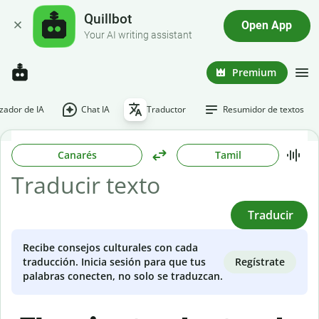
Quillbot
Open App
Your AI writing assistant
Premium
ador de IA
Chat IA
Traductor
Resumidor de textos
Canarés
Tamil
Traducir
Recibe consejos culturales con cada
Regístrate
traducción. Inicia sesión para que tus
palabras conecten, no solo se traduzcan.