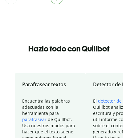
Hazlo todo con Quillbot
Parafrasear textos
Detector de IA
Encuentra las palabras
El
detector de IA
de
adecuadas con la
Quillbot analiza tu
herramienta para
escritura y proporcio
parafrasear
de Quillbot.
útil informe con detal
Usa nuestros modos para
sobre el contenido
hacer que el texto suene
generado y refinado p
como quieras: formal,
IA en tu texto.