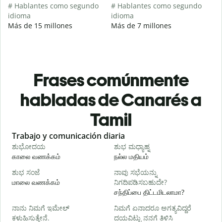
# Hablantes como segundo
# Hablantes como segundo
idioma
idioma
Más de 15 millones
Más de 7 millones
Frases comúnmente
habladas de Canarés a
Tamil
Slide 1 of 6
Trabajo y comunicación diaria
S
ಶುಭೋದಯ
ಶುಭ ಮಧ್ಯಾಹ್ನ
காலை வணக்கம்
நல்ல மதியம்
வ
ಶುಭ ಸಂಜೆ
ನಾವು ಸಭೆಯನ್ನು
ನ
மாலை வணக்கம்
ನಿಗದಿಪಡಿಸಬಹುದೇ?
எ
சந்திப்பை திட்டமிடலாமா?
ನಾನು ನಿಮಗೆ ಇಮೇಲ್
ನಿಮಗೆ ಏನಾದರೂ ಅಗತ್ಯವಿದ್ದರೆ
க
ಕಳುಹಿಸುತ್ತೇನೆ.
ದಯವಿಟ್ಟು ನನಗೆ ತಿಳಿಸಿ