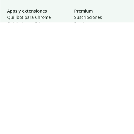
Apps y extensiones
Premium
Quillbot para Chrome
Suscripciones
Quillbot para Edge
Precios
Quillbot para Safari
Para equipos
Quillbot para Android
Afiliación
Quillbot para iOS
Solicita una demostración
Quillbot para Windows
Quillbot para macOS
Quillbot para Word
Herramientas
Empresa
Recursos de escritura
Acerca de
Corrección lingüística
Privacidad
Citas y originalidad
Empleos
Herramientas de IA
Centro de ayuda
Herramientas PDF
Contáctanos
Herramientas para
Recursos
imágenes
Otras herramientas
Herramientas de conversión