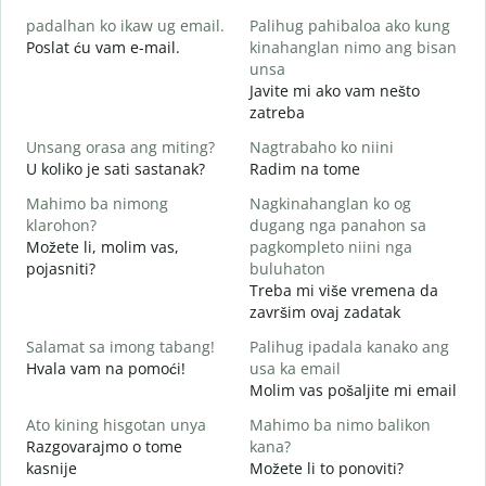
g
padalhan ko ikaw ug email.
Palihug pahibaloa ako kung
D
Poslat ću vam e-mail.
kinahanglan nimo ang bisan
G
unsa
Javite mi ako vam nešto
zatreba
O
D
Unsang orasa ang miting?
Nagtrabaho ko niini
U koliko je sati sastanak?
Radim na tome
D
Mahimo ba nimong
Nagkinahanglan ko og
klarohon?
dugang nga panahon sa
Možete li, molim vas,
pagkompleto niini nga
A
pojasniti?
buluhaton
h
Treba mi više vremena da
G
završim ovaj zadatak
Salamat sa imong tabang!
Palihug ipadala kanako ang
Hvala vam na pomoći!
usa ka email
Molim vas pošaljite mi email
Ato kining hisgotan unya
Mahimo ba nimo balikon
Razgovarajmo o tome
kana?
kasnije
Možete li to ponoviti?