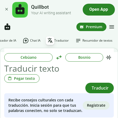
Quillbot
Open App
Your AI writing assistant
Premium
ador de IA
Chat IA
Traductor
Resumidor de textos
Cebúano
Bosnio
Pegar texto
Traducir
Recibe consejos culturales con cada
Regístrate
traducción. Inicia sesión para que tus
palabras conecten, no solo se traduzcan.