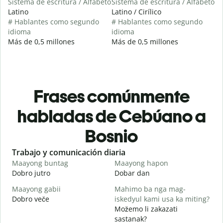
Sistema de escritura / Alfabeto
Sistema de escritura / Alfabeto
Latino
Latino / Cirílico
# Hablantes como segundo
# Hablantes como segundo
idioma
idioma
Más de 0,5 millones
Más de 0,5 millones
Frases comúnmente
habladas de Cebúano a
Bosnio
Slide 1 of 6
Trabajo y comunicación diaria
S
Maayong buntag
Maayong hapon
H
Dobro jutro
Dobar dan
Z
Maayong gabii
Mahimo ba nga mag-
A
Dobro veče
iskedyul kami usa ka miting?
M
Možemo li zakazati
M
sastanak?