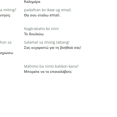
Καλημέρα
a miting?
padalhan ko ikaw ug email.
ντηση;
Θα σου στείλω email.
Nagtrabaho ko niini
Το δουλεύω
hon sa
Salamat sa imong tabang!
Σας ευχαριστώ για τη βοήθειά σας!
οκληρώσω
Mahimo ba nimo balikon kana?
Μπορείτε να το επαναλάβετε;