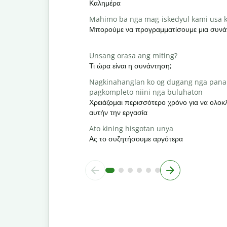
Καλημέρα
Mahimo ba nga mag-iskedyul kami usa k
Μπορούμε να προγραμματίσουμε μια συνά
Unsang orasa ang miting?
Τι ώρα είναι η συνάντηση;
Nagkinahanglan ko og dugang nga pana
pagkompleto niini nga buluhaton
Χρειάζομαι περισσότερο χρόνο για να ολ
αυτήν την εργασία
Ato kining hisgotan unya
Ας το συζητήσουμε αργότερα