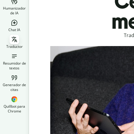
Ce
Humanizador
me
de IA
Chat IA
Trad
Traductor
Resumidor de
textos
Generador de
citas
Quillbot para
Chrome