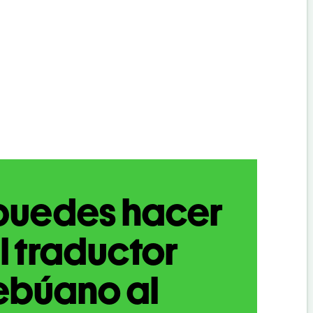
puedes hacer
l traductor
ebúano al