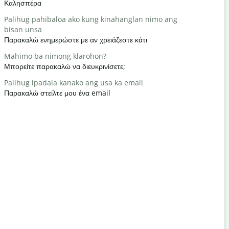
Καλησπέρα
Γεια / Γεια
Palihug pahibaloa ako kung kinahanglan nimo ang
Naunsa ka
bisan unsa
Τι κάνετε;
Παρακαλώ ενημερώστε με αν χρειάζεστε κάτι
Gidawat n
Mahimo ba nimong klarohon?
Καλώς ήρθ
Μπορείτε παρακαλώ να διευκρινίσετε;
Pasayloa k
Palihug ipadala kanako ang usa ka email
Με συγχωρε
Παρακαλώ στείλτε μου ένα email
Asa ang la
Πού είναι τ