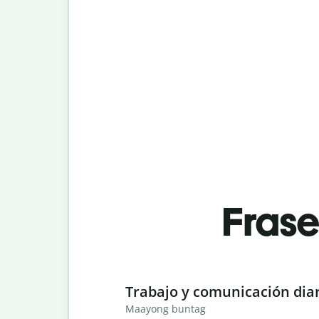
Fras
Slide 1 of 6
Trabajo y comunicación dia
Maayong buntag