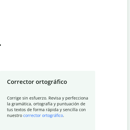
t
Corrector ortográfico
Resumid
Corrige sin esfuerzo. Revisa y perfecciona
Deja que el
la gramática, ortografía y puntuación de
Quillbot si
tus textos de forma rápida y sencilla con
investigació
nuestro
corrector ortográfico
.
electrónico
visión gener