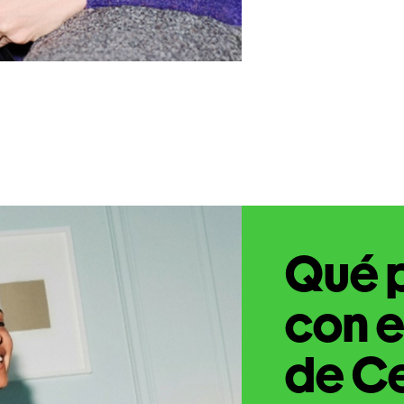
Qué 
con e
de C