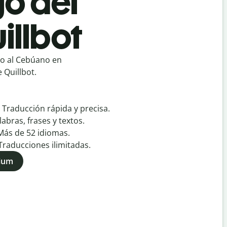
o del
illbot
go al Cebúano en
 Quillbot.
:
Traducción rápida y precisa.
labras, frases y textos.
Más de
52
idiomas.
Traducciones ilimitadas.
mium