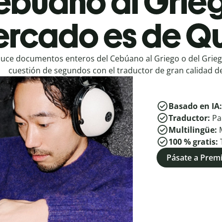
búano al Grieg
rcado es de Qu
uce documentos enteros del Cebúano al Griego o del Grie
cuestión de segundos con el traductor de gran calidad de
Basado en IA
Traductor:
Pa
Multilingüe:
100 % gratis:
Pásate a Pre