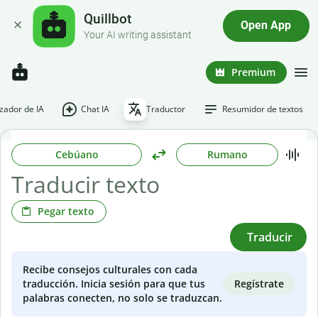
Quillbot
Open App
Your AI writing assistant
Premium
ador de IA
Chat IA
Traductor
Resumidor de textos
Cebúano
Rumano
Pegar texto
Traducir
Recibe consejos culturales con cada
Regístrate
traducción. Inicia sesión para que tus
palabras conecten, no solo se traduzcan.