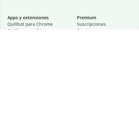
Apps y extensiones
Premium
Quillbot para Chrome
Suscripciones
Quillbot para Edge
Precios
Quillbot para Safari
Para equipos
Quillbot para Android
Afiliación
Quillbot para iOS
Solicita una demostración
Quillbot para Windows
Quillbot para macOS
Quillbot para Word
Herramientas
Empresa
Recursos de escritura
Acerca de
Corrección lingüística
Privacidad
Citas y originalidad
Empleos
Herramientas de IA
Centro de ayuda
Herramientas PDF
Contáctanos
Herramientas para
Recursos
imágenes
Otras herramientas
Herramientas de conversión