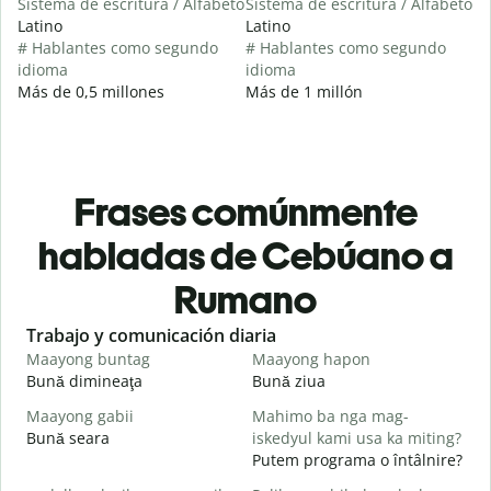
Sistema de escritura / Alfabeto
Sistema de escritura / Alfabeto
Latino
Latino
# Hablantes como segundo
# Hablantes como segundo
idioma
idioma
Más de 0,5 millones
Más de 1 millón
Frases comúnmente
habladas de Cebúano a
Rumano
Slide 1 of 6
Trabajo y comunicación diaria
S
Maayong buntag
Maayong hapon
H
Bună dimineaţa
Bună ziua
S
Maayong gabii
Mahimo ba nga mag-
A
Bună seara
iskedyul kami usa ka miting?
N
Putem programa o întâlnire?
M