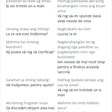
padalhan ko ikaw ug email.
Palihug pahibaloa ako kung
g
Îți voi trimite un e-mail.
kinahanglan nimo ang bisan
B
unsa
s
Vă rog să-mi spuneți dacă
G
aveți nevoie de ceva
C
Unsang orasa ang miting?
Nagtrabaho ko niini
O
La ce oră este întâlnirea?
Lucrez la el
Mahimo ba nimong
Nagkinahanglan ko og
klarohon?
dugang nga panahon sa
L
Ați putea vă rog să clarificați?
pagkompleto niini nga
buluhaton
Am nevoie de mai mult timp
A
pentru a finaliza această
h
sarcină
U
h
Salamat sa imong tabang!
Palihug ipadala kanako ang
Vă mulţumesc pentru ajutor!
usa ka email
Vă rog să-mi trimiteți un e-
mail
Ato kining hisgotan unya
Mahimo ba nimo balikon
Să discutăm despre asta mai
kana?