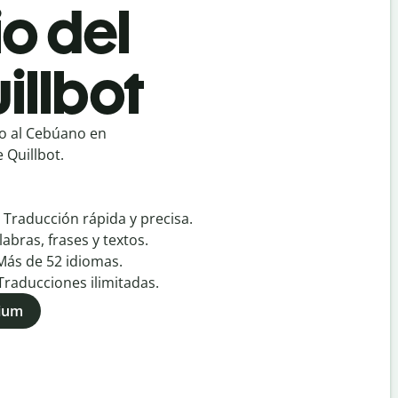
o del
illbot
o al Cebúano en
 Quillbot.
:
Traducción rápida y precisa.
labras, frases y textos.
Más de
52
idiomas.
Traducciones ilimitadas.
mium