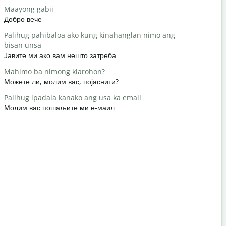
Maayong gabii
Hello/Hi
Добро вече
Здраво / З
Palihug pahibaloa ako kung kinahanglan nimo ang
Naunsa ka
bisan unsa
како си?
Јавите ми ако вам нешто затреба
Gidawat n
Mahimo ba nimong klarohon?
Нема на ч
Можете ли, молим вас, појаснити?
Pasayloa k
Palihug ipadala kanako ang usa ka email
Извините /
Молим вас пошаљите ми е-маил
Asa ang la
Где је нај