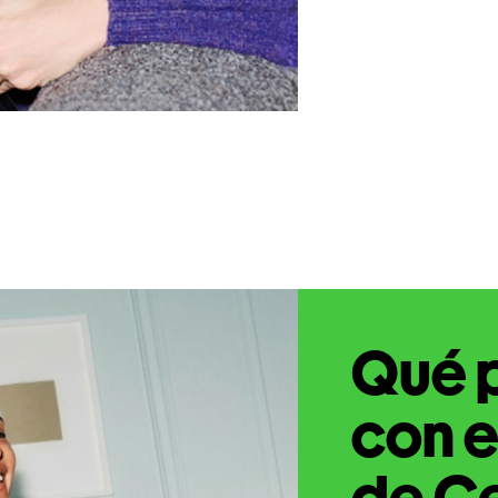
Qué 
con e
de C