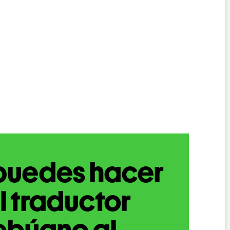
puedes hacer
l traductor
ebúano al