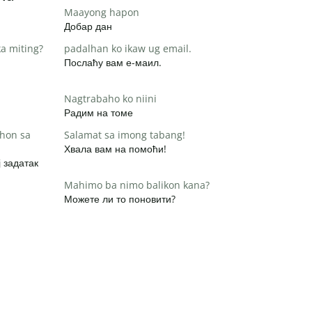
Maayong hapon
Добар дан
a miting?
padalhan ko ikaw ug email.
Послаћу вам е-маил.
Nagtrabaho ko niini
Радим на томе
hon sa
Salamat sa imong tabang!
Хвала вам на помоћи!
 задатак
Mahimo ba nimo balikon kana?
Можете ли то поновити?