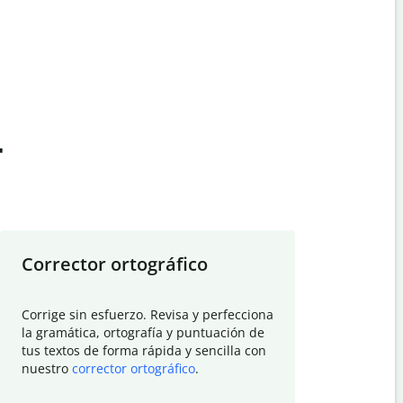
t
Corrector ortográfico
Resumid
Corrige sin esfuerzo. Revisa y perfecciona
Deja que el
la gramática, ortografía y puntuación de
Quillbot si
tus textos de forma rápida y sencilla con
investigació
nuestro
corrector ortográfico
.
electrónico
visión gener