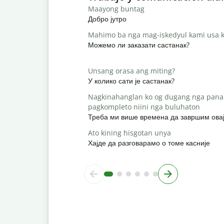
Maayong buntag
Добро јутро
Mahimo ba nga mag-iskedyul kami usa k
Можемо ли заказати састанак?
Unsang orasa ang miting?
У колико сати је састанак?
Nagkinahanglan ko og dugang nga pana
pagkompleto niini nga buluhaton
Треба ми више времена да завршим овај
Ato kining hisgotan unya
Хајде да разговарамо о томе касније