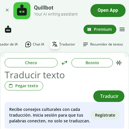
Quillbot
Open App
Your AI writing assistant
Premium
ador de IA
Chat IA
Traductor
Resumidor de textos
Checo
Bosnio
Pegar texto
Traducir
Recibe consejos culturales con cada
Regístrate
traducción. Inicia sesión para que tus
palabras conecten, no solo se traduzcan.