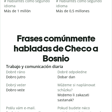
# Hablantes como segundo
# Hablantes como segundo
idioma
idioma
Más de 1 millón
Más de 0,5 millones
Frases comúnmente
habladas de Checo a
Bosnio
Slide 1 of 6
Trabajo y comunicación diaria
S
Dobré ráno
Dobré odpoledne
A
Dobro jutro
Dobar dan
Z
Dobrý večer
Můžeme si naplánovat
j
Dobro veče
schůzku?
M
Možemo li zakazati
D
sastanak?
D
Pošlu vám e-mail.
Pokud budete něco
n