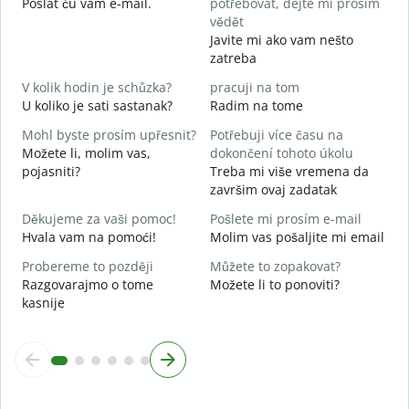
Poslat ću vam e-mail.
potřebovat, dejte mi prosím
vědět
Javite mi ako vam nešto
A
zatreba
D
V kolik hodin je schůzka?
pracuji na tom
U koliko je sati sastanak?
Radim na tome
D
Mohl byste prosím upřesnit?
Potřebuji více času na
K
Možete li, molim vas,
dokončení tohoto úkolu
G
pojasniti?
Treba mi više vremena da
završim ovaj zadatak
Děkujeme za vaši pomoc!
Pošlete mi prosím e-mail
Hvala vam na pomoći!
Molim vas pošaljite mi email
Probereme to později
Můžete to zopakovat?
Razgovarajmo o tome
Možete li to ponoviti?
kasnije