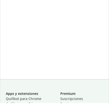
Apps y extensiones
Premium
Quillbot para Chrome
Suscripciones
Quillbot para Edge
Precios
Quillbot para Safari
Para equipos