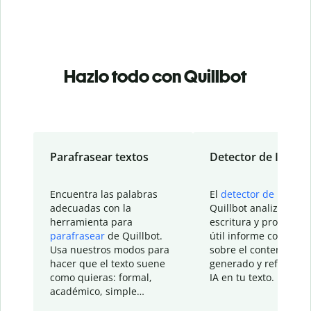
Hazlo todo con Quillbot
Parafrasear textos
Detector de IA
Encuentra las palabras
El
detector de IA
de
adecuadas con la
Quillbot analiza tu
herramienta para
escritura y proporcio
parafrasear
de Quillbot.
útil informe con detal
Usa nuestros modos para
sobre el contenido
hacer que el texto suene
generado y refinado p
como quieras: formal,
IA en tu texto.
académico, simple…