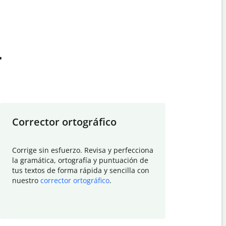
t
Corrector ortográfico
Resumid
Corrige sin esfuerzo. Revisa y perfecciona
Deja que el
la gramática, ortografía y puntuación de
Quillbot si
tus textos de forma rápida y sencilla con
investigació
nuestro
corrector ortográfico
.
electrónico
visión gener