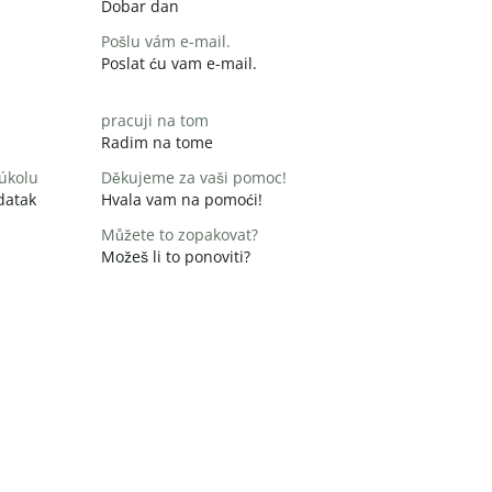
Dobar dan
Pošlu vám e-mail.
Poslat ću vam e-mail.
pracuji na tom
Radim na tome
 úkolu
Děkujeme za vaši pomoc!
datak
Hvala vam na pomoći!
Můžete to zopakovat?
Možeš li to ponoviti?