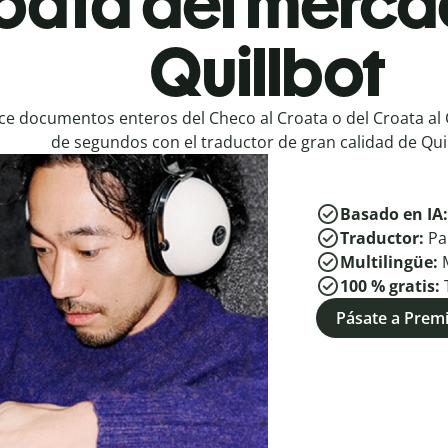
roata del merca
Quillbot
e documentos enteros del Checo al Croata o del Croata al
de segundos con el traductor de gran calidad de Quil
Basado en IA
Traductor:
Pa
Multilingüe:
100 % gratis:
Pásate a Pre