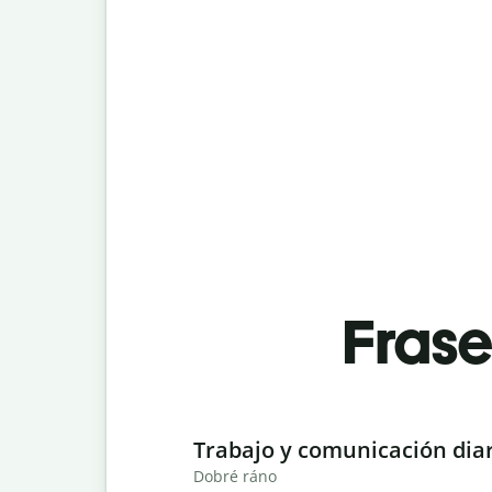
Fras
Slide 1 of 6
Trabajo y comunicación dia
Dobré ráno