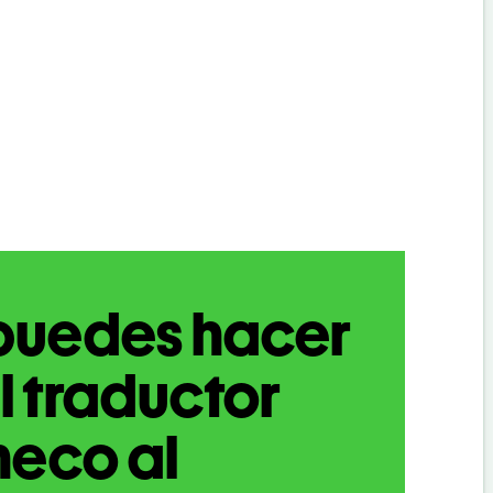
puedes hacer
l traductor
heco al