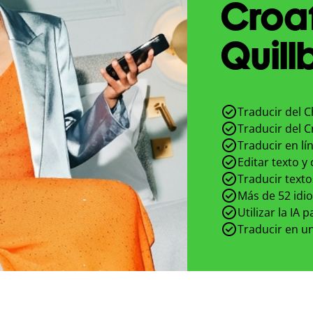
Croa
Quill
Traducir del C
Traducir del C
Traducir en lí
Editar texto y
Traducir texto
Más de 52 idi
Utilizar la IA 
Traducir en un