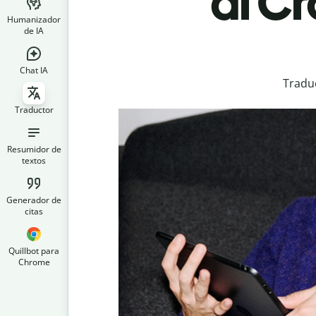
al C
Humanizador
de IA
Chat IA
Traduc
Traductor
Resumidor de
textos
Generador de
citas
Quillbot para
Chrome