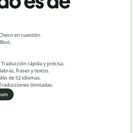
do es de
 Checo en cuestión
lbot.
:
Traducción rápida y precisa.
labras, frases y textos.
Más de
52
idiomas.
Traducciones ilimitadas.
mium