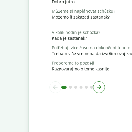
Dobro jutro
Můžeme si naplánovat schůzku?
Možemo li zakazati sastanak?
V kolik hodin je schůzka?
Kada je sastanak?
Potřebuji více času na dokončení tohoto
Trebam više vremena da izvršim ovaj za
Probereme to později
Razgovarajmo o tome kasnije