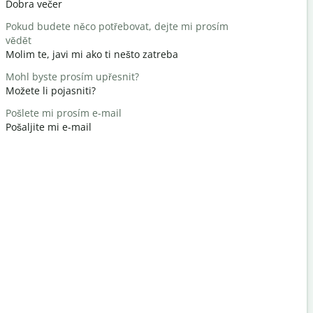
Dobra večer
Bok/Bok
Pokud budete něco potřebovat, dejte mi prosím
Jak se mát
vědět
Kako ste?
Molim te, javi mi ako ti nešto zatreba
nemáš zač
Mohl byste prosím upřesnit?
Nema na 
Možete li pojasniti?
Promiňte 
Pošlete mi prosím e-mail
Oprostite /
Pošaljite mi e-mail
Kde je nejb
Gdje je naj