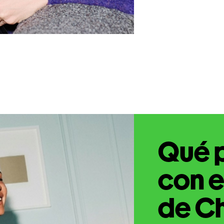
Qué 
con e
de C