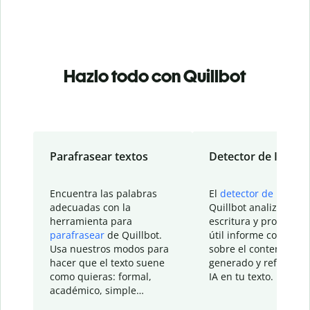
Hazlo todo con Quillbot
Parafrasear textos
Detector de IA
Encuentra las palabras
El
detector de IA
de
adecuadas con la
Quillbot analiza tu
herramienta para
escritura y proporcio
parafrasear
de Quillbot.
útil informe con detal
Usa nuestros modos para
sobre el contenido
hacer que el texto suene
generado y refinado p
como quieras: formal,
IA en tu texto.
académico, simple…