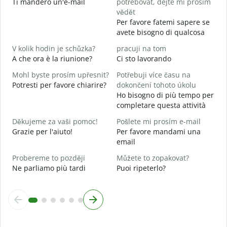
Ti manderò un'e-mail
potřebovat, dejte mi prosím
P
vědět
Per favore fatemi sapere se
A
avete bisogno di qualcosa
S
V kolik hodin je schůzka?
pracuji na tom
A che ora è la riunione?
Ci sto lavorando
A
Mohl byste prosím upřesnit?
Potřebuji více času na
K
Potresti per favore chiarire?
dokončení tohoto úkolu
D
Ho bisogno di più tempo per
v
completare questa attività
Děkujeme za vaši pomoc!
Pošlete mi prosím e-mail
Grazie per l'aiuto!
Per favore mandami una
email
Probereme to později
Můžete to zopakovat?
Ne parliamo più tardi
Puoi ripeterlo?