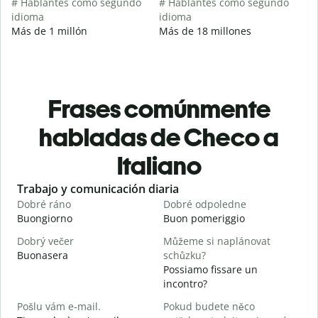
# Hablantes como segundo
# Hablantes como segundo
idioma
idioma
Más de 1 millón
Más de 18 millones
Frases comúnmente
habladas de Checo a
Italiano
Slide 1 of 6
Trabajo y comunicación diaria
S
Dobré ráno
Dobré odpoledne
A
Buongiorno
Buon pomeriggio
C
Dobrý večer
Můžeme si naplánovat
j
Buonasera
schůzku?
M
Possiamo fissare un
D
incontro?
B
Pošlu vám e-mail.
Pokud budete něco
n