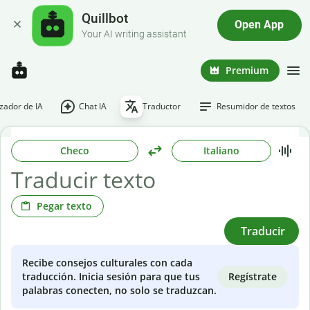
Quillbot
Open App
Your AI writing assistant
Premium
ador de IA
Chat IA
Traductor
Resumidor de textos
Checo
Italiano
Pegar texto
Traducir
Recibe consejos culturales con cada
Regístrate
traducción. Inicia sesión para que tus
palabras conecten, no solo se traduzcan.