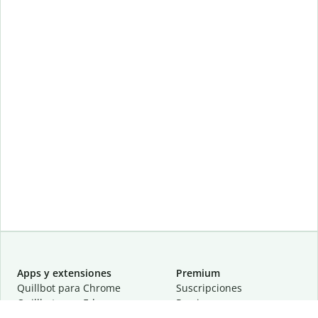
Apps y extensiones
Premium
Quillbot para Chrome
Suscripciones
Quillbot para Edge
Precios
Quillbot para Safari
Para equipos