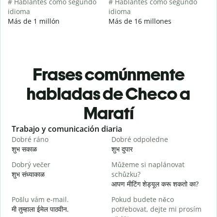
# Hablantes como segundo
# Hablantes como segundo
idioma
idioma
Más de 1 millón
Más de 16 millones
Frases comúnmente
habladas de Checo a
Maratí
Slide 1 of 6
Trabajo y comunicación diaria
S
Dobré ráno
Dobré odpoledne
A
शुभ सकाळ
शुभ दुपार
न
Dobrý večer
Můžeme si naplánovat
j
शुभ संध्याकाळ
schůzku?
म
आपण मीटिंग शेड्यूल करू शकतो का?
D
Pošlu vám e-mail.
Pokud budete něco
श
मी तुम्हाला ईमेल पाठवीन.
potřebovat, dejte mi prosím
n