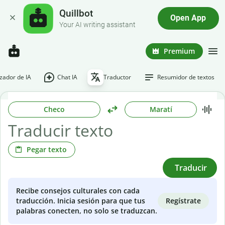
Quillbot
Open App
Your AI writing assistant
Premium
ador de IA
Chat IA
Traductor
Resumidor de textos
Checo
Maratí
Pegar texto
Traducir
Recibe consejos culturales con cada
Regístrate
traducción. Inicia sesión para que tus
palabras conecten, no solo se traduzcan.