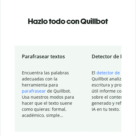
Hazlo todo con Quillbot
Parafrasear textos
Detector de IA
Encuentra las palabras
El
detector de IA
de
adecuadas con la
Quillbot analiza tu
herramienta para
escritura y proporcio
parafrasear
de Quillbot.
útil informe con detal
Usa nuestros modos para
sobre el contenido
hacer que el texto suene
generado y refinado p
como quieras: formal,
IA en tu texto.
académico, simple…