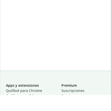
Apps y extensiones
Premium
Quillbot para Chrome
Suscripciones
Quillbot para Edge
Precios
Quillbot para Safari
Para equipos
Quillbot para Android
Afiliación