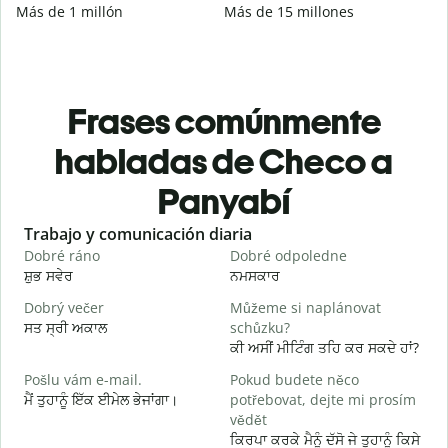
Más de 1 millón
Más de 15 millones
Frases comúnmente
habladas de Checo a
Panyabí
Slide 1 of 6
Trabajo y comunicación diaria
S
Dobré ráno
Dobré odpoledne
A
ਸ਼ੁਭ ਸਵੇਰ
ਨਮਸਕਾਰ
ਹ
Dobrý večer
Můžeme si naplánovat
j
ਸਤ ਸ੍ਰੀ ਅਕਾਲ
schůzku?
ਮ
ਕੀ ਅਸੀਂ ਮੀਟਿੰਗ ਤਹਿ ਕਰ ਸਕਦੇ ਹਾਂ?
D
Pošlu vám e-mail.
Pokud budete něco
ਸ
ਮੈਂ ਤੁਹਾਨੂੰ ਇੱਕ ਈਮੇਲ ਭੇਜਾਂਗਾ।
potřebovat, dejte mi prosím
n
vědět
ਤ
ਕਿਰਪਾ ਕਰਕੇ ਮੈਨੂੰ ਦੱਸੋ ਜੇ ਤੁਹਾਨੂੰ ਕਿਸੇ