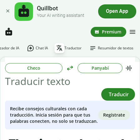
Quillbot
Open App
Your AI writing assistant
Premium
ador de IA
Chat IA
Traductor
Resumidor de textos
Checo
Panyabí
Traducir
Recibe consejos culturales con cada
Regístrate
traducción. Inicia sesión para que tus
palabras conecten, no solo se traduzcan.