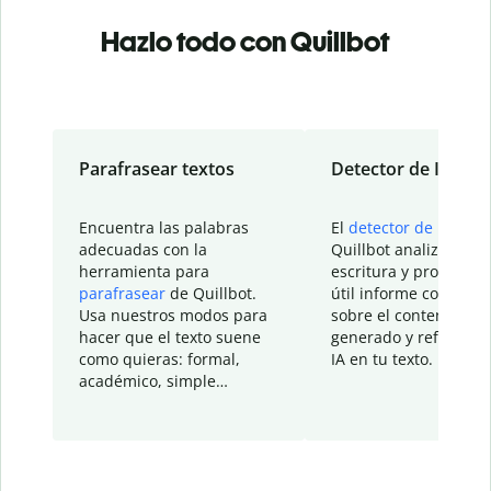
Hazlo todo con Quillbot
Parafrasear textos
Detector de IA
Encuentra las palabras
El
detector de IA
de
adecuadas con la
Quillbot analiza tu
herramienta para
escritura y proporcio
parafrasear
de Quillbot.
útil informe con detal
Usa nuestros modos para
sobre el contenido
hacer que el texto suene
generado y refinado p
como quieras: formal,
IA en tu texto.
académico, simple…