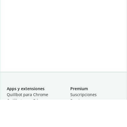
Apps y extensiones
Premium
Quillbot para Chrome
Suscripciones
Quillbot para Edge
Precios
Quillbot para Safari
Para equipos
Quillbot para Android
Afiliación
Quillbot para iOS
Solicita una demostración
Quillbot para Windows