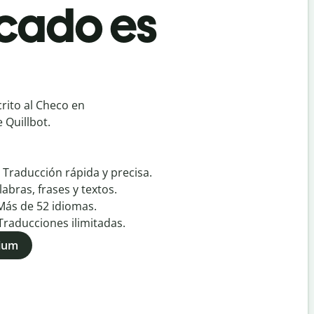
rcado es
rito al Checo en
 Quillbot.
:
Traducción rápida y precisa.
labras, frases y textos.
Más de
52
idiomas.
Traducciones ilimitadas.
mium