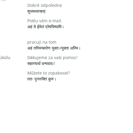
Dobré odpoledne
शुभमध्यान्हम्!
Pošlu vám e-mail.
अहं ते ईमेलं प्रेषयिष्यामि।
pracuji na tom
अहं तस्मिन्कारेण युक्तः/युक्ता अस्मि।
 úkolu
Děkujeme za vaši pomoc!
सहाय्यार्थं धन्यवादः!
Můžete to zopakovat?
ततः पुनरुक्तिं कुरु।