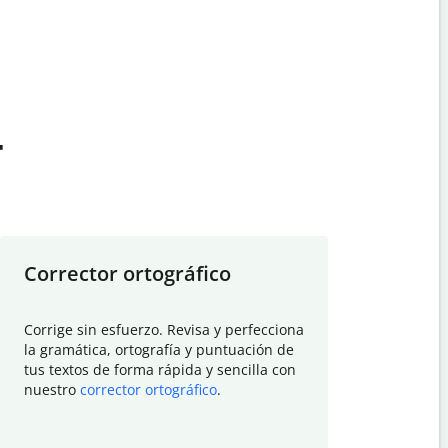
t
Corrector ortográfico
Resumid
Corrige sin esfuerzo. Revisa y perfecciona
Deja que el
la gramática, ortografía y puntuación de
Quillbot si
tus textos de forma rápida y sencilla con
investigació
nuestro
corrector ortográfico
.
electrónico
visión gener