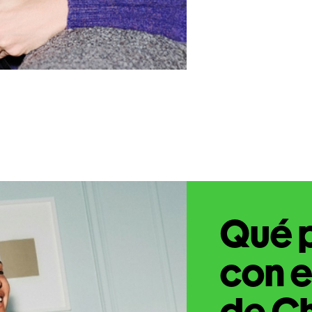
Qué 
con e
de C