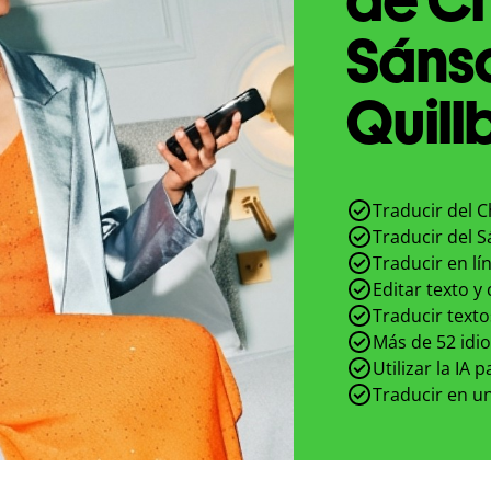
Sánsc
Quill
Traducir del C
Traducir del S
Traducir en lí
Editar texto y
Traducir texto
Más de 52 idi
Utilizar la IA 
Traducir en un