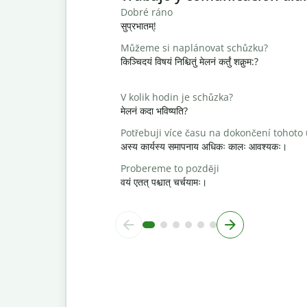
Dobré ráno
सुप्रभातम्!
Můžeme si naplánovat schůzku?
किञ्चिदयं विषयं निश्चितुं मेलनं कर्तुं शक्नुम:?
V kolik hodin je schůzka?
मेलनं कदा भविष्यति?
Potřebuji více času na dokončení tohoto
अस्य कार्यस्य समापनाय अधिकः कालः आवश्यकः।
Probereme to později
वयं एतत् पश्चात् चर्चयामः।