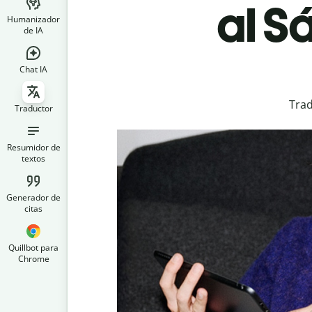
al S
Humanizador
de IA
Chat IA
Trad
Traductor
Resumidor de
textos
Generador de
citas
Quillbot para
Chrome