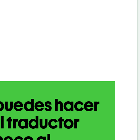
puedes hacer
l traductor
heco al